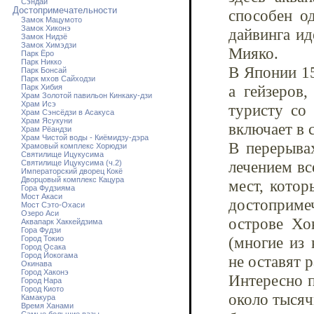
Сэндай
Достопримечательности
способен о
Замок Мацумото
Замок Хиконэ
дайвинга ид
Замок Нидзё
Замок Химэдзи
Мияко.
Парк Ёро
Парк Никко
В Японии 15
Парк Бонсай
Парк мхов Сайходзи
а гейзеров,
Парк Хибия
Храм Золотой павильон Кинкаку-дзи
Храм Исэ
туристу со
Храм Сэнсёдзи в Асакуса
Храм Ясукуни
включает в 
Храм Рёандзи
Храм Чистой воды - Киёмидзу-дэра
В перерыва
Храмовый комплекс Хорюдзи
Святилище Ицукусима
лечением вс
Святилище Ицукусима (ч.2)
Императорский дворец Кокё
Дворцовый комплекс Кацура
мест, котор
Гора Фудзияма
Мост Акаси
достопримеч
Мост Сэто-Охаси
Озеро Аси
острове Хо
Аквапарк Хаккейдзима
Гора Фудзи
(многие из
Город Токио
Город Осака
Город Йокогама
не оставят 
Окинава
Город Хаконэ
Интересно п
Город Нара
Город Киото
около тысяч
Камакура
Время Ханами