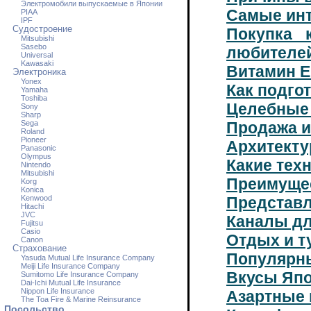
Электромобили выпускаемые в Японии
Самые инт
PIAA
IPF
Судостроение
Покупка 
Mitsubishi
Sasebo
любителей
Universal
Kawasaki
Витамин Е
Электроника
Yonex
Как подго
Yamaha
Toshiba
Целебные 
Sony
Sharp
Sega
Продажа и
Roland
Pioneer
Архитект
Panasonic
Olympus
Какие тех
Nintendo
Mitsubishi
Преимущес
Korg
Konica
Kenwood
Представл
Hitachi
JVC
Каналы д
Fujitsu
Casio
Отдых и т
Canon
Страхование
Популярны
Yasuda Mutual Life Insurance Company
Meiji Life Insurance Company
Вкусы Яп
Sumitomo Life Insurance Company
Dai-Ichi Mutual Life Insurance
Nippon Life Insurance
Азартные 
The Toa Fire & Marine Reinsurance
Посольство