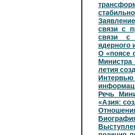
трансфо
стабильно
Заявлени
связи с 
связи с
ядерного 
О «поясе 
Министра 
летия соз
Интервью
информаци
Речь Мин
«Азия: со
Отношения
Биография
Выступле
позиция п