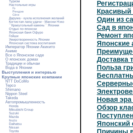
Туризм
Регистрац
Настольные игры
Го
Красивый г
Рендзю
Сёги
Один из с
Дарума - кукла исполнения желаний
Когтистая лапа удачи - Манэки Нэко
``Краеугольный камень`` Японии
Сад в япо
Отдых по-японски
Японская баня Офуро
Ремонт яп
Гейши
Умиротворенность Японии
Японские 
Японская система воспитания
Император Японии Акихито
Преимущес
Аниме
Все о Японском саде
Доставка 
О японских домах
Традиции и обычаи
Польза гр
Вода в Японии
Выступления и интервью
Бесплатны
Крупные японские компании
NTT DoCoMo
Серверны
Tepco
Shimano
Электрове
Nippon Steel
Новая эра
Takeda
Автопромышленность
Обзор кла
Honda
Mitsubishi Group
Suzuki
Поступлен
Mazda
Isuzu
Японский 
Daihatsu
Nissan
Причины 
Toyota