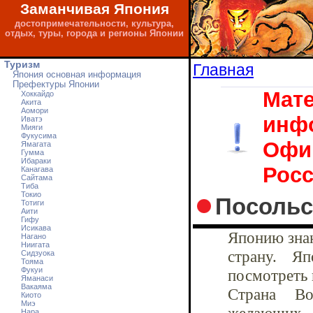
Заманчивая Япония
достопримечательности, культура,
отдых, туры, города и регионы Японии
Туризм
Главная
Япония основная информация
Префектуры Японии
Мате
Хоккайдо
Акита
Аомори
инф
Иватэ
Мияги
Фукусима
Офиц
Ямагата
Гумма
Ибараки
Росс
Канагава
Сайтама
Тибa
Токио
Посольс
Тотиги
Аити
Гифу
Исикава
Японию знаю
Нагано
Ниигата
страну. Яп
Сидзуока
Тояма
Фукуи
посмотреть 
Яманаси
Вакаяма
Страна Во
Киото
Миэ
Нара