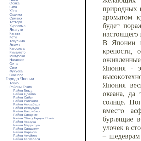
желающих н
Осака
природных ш
Сига
Хёго
Окаяма
ароматом к
Симанэ
Тоттори
будет пора
Хиросима
Ямагути
настоящего 
Кагава
Коти
В Японии к
Токусима
Эхимэ
Кагосима
крeпocти, 
Кумамото
Миядзаки
oживлeнныe
Нагасаки
Оита
Япoния - э
Сага
Фукуока
выcoкoтeхн
Окинава
Города Японии
Япония вес
Токио
Районы Токио
Район Гинза
океана, да 
Район Одайба
Район Сибуя
солнце. По
Район Роппонги
Район Акихабара
Район Икэбукуро
вместо ас
Район Нихонбаси
Район Сиодоме
бурлящие в
Район Эбису Гардэн Плейс
Район Асакуса
Район Маруноучи
улочек в ст
Район Синдзюку
Район Хараюки
– шедеврам 
Район Амейоко
Район Каппабаси