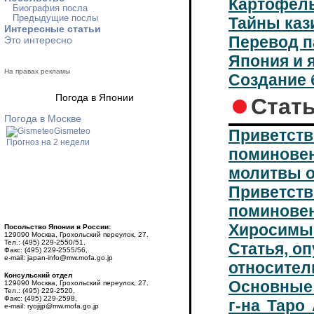
Картофель
Биография посла
Предыдущие послы
Тайны каз
Интересные статьи
Перевод п
Это интересно
Япония и я
На правах рекламы
Создание 
Погода в Японии
Стат
Погода в Москве
Приветств
Gismeteo
Прогноз на 2 недели
поминовен
молитвы о
Приветств
поминове
Хиросимы 
Посольство Японии в России:
129090 Москва, Грохольский переулок, 27.
Тел.: (495) 229-2550/51,
Статья, оп
Факс: (495) 229-2555/56,
e-mail: japan-info@mw.mofa.go.jp
относител
Консульский отдел
Основные 
129090 Москва, Грохольский переулок, 27.
Тел.: (495) 229-2520,
Факс: (495) 229-2598,
г-на Таро
e-mail: ryojijp@mw.mofa.go.jp