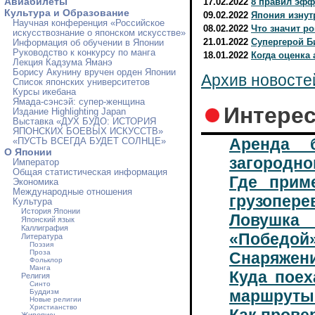
Авиабилеты
17.02.2022
8 правил эфф
Культура и Образование
09.02.2022
Япония изнут
Научная конференция «Российское
08.02.2022
Что значит р
искусствознание о японском искусстве»
21.01.2022
Cупергерой Б
Информация об обучении в Японии
Руководство к конкурсу по манга
18.01.2022
Когда оценка
Лекция Кадзума Яманэ
Борису Акунину вручен орден Японии
Архив новосте
Список японских университетов
Курсы икебана
Ямада-сэнсэй: супер-женщина
Интерес
Издание Highlighting Japan
Выставка «ДУХ БУДО: ИСТОРИЯ
ЯПОНСКИХ БОЕВЫХ ИСКУССТВ»
Аренда 
«ПУСТЬ ВСЕГДА БУДЕТ СОЛНЦЕ»
О Японии
загородно
Император
Общая статистическая информация
Где прим
Экономика
Международные отношения
грузопере
Культура
История Японии
Ловушка 
Японский язык
Каллиграфия
«Победой»
Литература
Поэзия
Проза
Снаряжени
Фольклор
Манга
Куда поех
Религия
Синто
маршруты 
Буддизм
Новые религии
Христианство