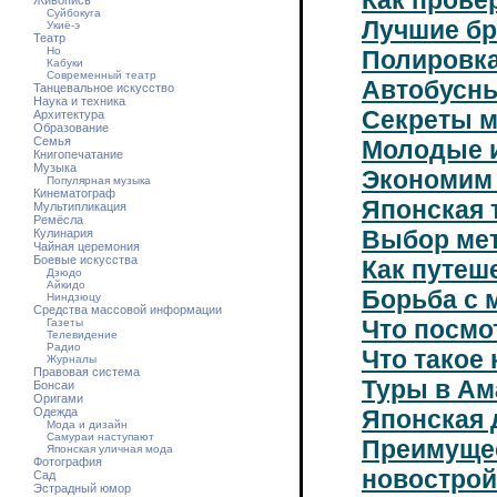
Как прове
Живопись
Суйбокуга
Лучшие бр
Укиё-э
Театр
Но
Полировка
Кабуки
Современный театр
Автобусны
Танцевальное искусство
Наука и техника
Секреты м
Архитектура
Образование
Семья
Молодые и
Книгопечатание
Музыка
Экономим 
Популярная музыка
Кинематограф
Японская 
Мультипликация
Ремёсла
Выбор мет
Кулинария
Чайная церемония
Боевые искусства
Как путеш
Дзюдо
Айкидо
Борьба с 
Ниндзюцу
Средства массовой информации
Что посмо
Газеты
Телевидение
Радио
Что такое
Журналы
Правовая система
Туры в Ам
Бонсаи
Оригами
Одежда
Японская 
Мода и дизайн
Самураи наступают
Преимущ
Японская уличная мода
Фотография
новострой
Сад
Эстрадный юмор