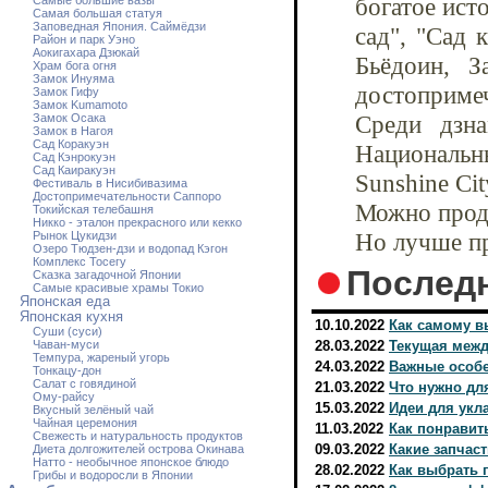
богатое ист
Самые большие вазы
Самая большая статуя
Заповедная Япония. Саймёдзи
сад", "Сад 
Район и парк Уэно
Аокигахара Дзюкай
Бьёдоин, З
Храм бога огня
Замок Инуяма
достопримеч
Замок Гифу
Замок Kumamoto
Среди дзна
Замок Осака
Замок в Нагоя
Сад Коракуэн
Национальн
Сад Кэнрокуэн
Сад Каиракуэн
Sunshine Ci
Фестиваль в Нисибивазима
Достопримечательности Саппоро
Можно прод
Токийская телебашня
Никко - эталон прекрасного или кекко
Но лучше пр
Рынок Цукидзи
Озеро Тюдзен-дзи и водопад Кэгон
Комплекс Тосегу
Послед
Сказка загадочной Японии
Самые красивые храмы Токио
Японская еда
Японская кухня
10.10.2022
Как самому в
Суши (суси)
Чаван-муси
28.03.2022
Текущая межд
Темпура, жареный угорь
24.03.2022
Важные особе
Тонкацу-дон
Салат с говядиной
21.03.2022
Что нужно дл
Ому-райсу
15.03.2022
Идеи для укл
Вкусный зелёный чай
Чайная церемония
11.03.2022
Как понравит
Свежесть и натуральность продуктов
09.03.2022
Какие запчас
Диета долгожителей острова Окинава
Натто - необычное японское блюдо
28.02.2022
Как выбрать 
Грибы и водоросли в Японии