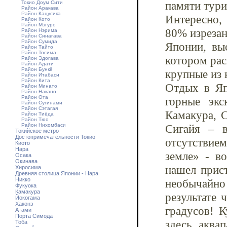
памяти тури
Токио Доум Сити
Район Аракава
Район Кацусика
Интересно,
Район Кото
Район Мэгуро
80% изрезан
Район Нэрима
Район Синагава
Район Сумида
Японии, выс
Район Тайто
Район Тосима
котором рас
Район Эдогава
Район Адати
Район Бункё
крупные из 
Район Итабаси
Район Кита
Отдых в Яп
Район Минато
Район Накано
Район Ота
горные эк
Район Сугинами
Район Сэтагая
Камакура, С
Район Тиёда
Район Тюо
Район Нихомбаси
Сигайя – в
Токийское метро
Достопримечательности Токио
отсутствие
Киото
Нара
земле» - в
Осака
Окинава
нашел прис
Хиросима
Древняя столица Японии - Нара
Никко
необычайно
Фукуока
Камакура
результате 
Йокогама
Хаконэ
градусов! 
Атами
Порта Симода
здесь аква
Тоба