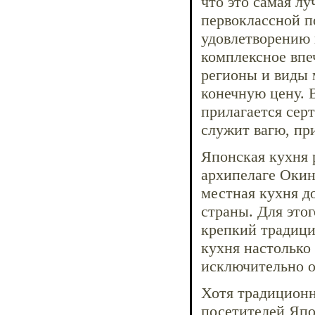
что это самая лу
первоклассной п
удовлетворению 
комплексное впе
регионы и виды 
конечную цену. 
прилагается сер
служит вагю, пр
Японская кухня 
архипелаге Окина
местная кухня до
страны. Для это
крепкий традици
кухня настолько
исключительно о
Хотя традиционн
посетителей Япо