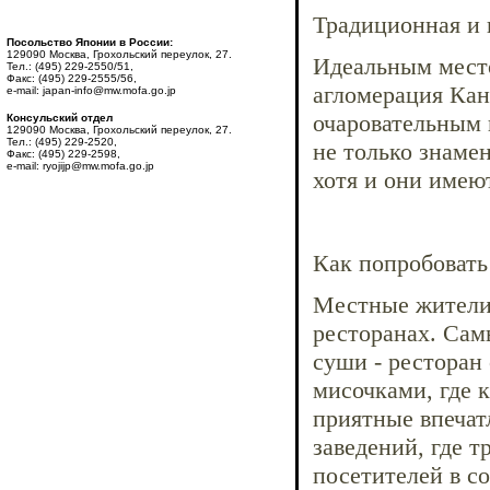
Традиционная и 
Посольство Японии в России:
129090 Москва, Грохольский переулок, 27.
Идеальным место
Тел.: (495) 229-2550/51,
Факс: (495) 229-2555/56,
агломерация Кан
e-mail: japan-info@mw.mofa.go.jp
очаровательным 
Консульский отдел
129090 Москва, Грохольский переулок, 27.
Тел.: (495) 229-2520,
не только знаме
Факс: (495) 229-2598,
e-mail: ryojijp@mw.mofa.go.jp
хотя и они имеют
Как попробовать
Местные жители 
ресторанах. Сам
суши - ресторан
мисочками, где 
приятные впечат
заведений, где 
посетителей в с