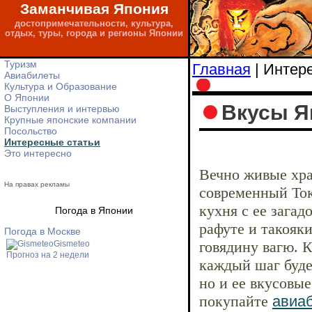
Заманчивая Япония
достопримечательности, культура,
отдых, туры, города и регионы Японии
Туризм
Главная
| Интер
Авиабилеты
Культура и Образование
О Японии
Вкусы Я
Выступления и интервью
Крупные японские компании
Посольство
Интересные статьи
Это интересно
Вечно живые хра
На правах рекламы
современный Ток
кухня с ее загад
Погода в Японии
рафуте и такояк
Погода в Москве
говядину вагю. 
Gismeteo
Прогноз на 2 недели
каждый шаг буде
но и ее вкусовые
покупайте
авиа