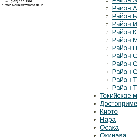
Район Э
Факс: (495) 229-2598,
e-mail: ryojijp@mw.mofa.go.jp
Район 
Район Б
Район 
Район К
Район 
Район 
Район 
Район 
Район С
Район 
Район 
Токийское 
Достоприме
Киото
Нара
Осака
Окинава