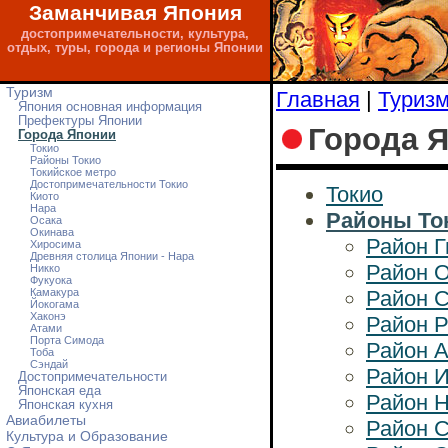
Заманчивая Япония
достопримечательности, культура,
отдых, туры, города и регионы Японии
Туризм
Главная
|
Туриз
Япония основная информация
Префектуры Японии
Города 
Города Японии
Токио
Районы Токио
Токийское метро
Достопримечательности Токио
Токио
Киото
Нара
Районы То
Осака
Окинава
Район Г
Хиросима
Древняя столица Японии - Нара
Район 
Никко
Фукуока
Камакура
Район 
Йокогама
Хаконэ
Район Р
Атами
Порта Симода
Район 
Тоба
Сэндай
Район И
Достопримечательности
Японская еда
Район 
Японская кухня
Авиабилеты
Район 
Культура и Образование