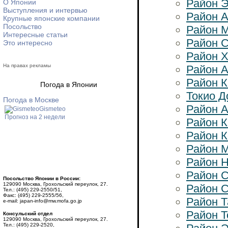
Район Э
О Японии
Выступления и интервью
Район А
Крупные японские компании
Посольство
Район 
Интересные статьи
Район 
Это интересно
Район 
На правах рекламы
Район 
Район 
Погода в Японии
Токио Д
Погода в Москве
Район 
Gismeteo
Прогноз на 2 недели
Район К
Район К
Район М
Район 
Район С
Посольство Японии в России:
129090 Москва, Грохольский переулок, 27.
Район 
Тел.: (495) 229-2550/51,
Факс: (495) 229-2555/56,
Район Т
e-mail: japan-info@mw.mofa.go.jp
Район 
Консульский отдел
129090 Москва, Грохольский переулок, 27.
Тел.: (495) 229-2520,