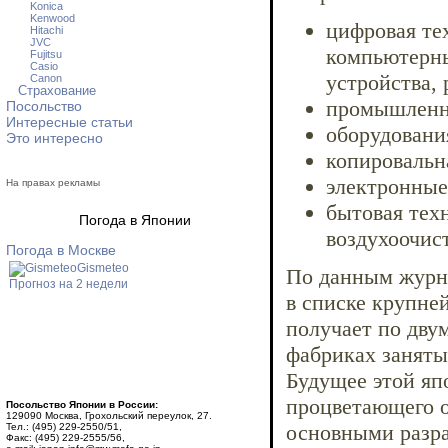
Konica
Kenwood
цифровая те
Hitachi
JVC
компьютерны
Fujitsu
Casio
устройства,
Canon
Страхование
промышленно
Посольство
Интересные статьи
оборудовани
Это интересно
копировальн
электронные
На правах рекламы
бытовая тех
Погода в Японии
воздухоочист
Погода в Москве
Gismeteo
По данным журнал
Прогноз на 2 недели
в списке крупн
получает по дву
фабриках заняты 
Будущее этой яп
процветающего о
Посольство Японии в России:
129090 Москва, Грохольский переулок, 27.
основными разра
Тел.: (495) 229-2550/51,
Факс: (495) 229-2555/56,