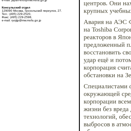
e-mail: japan-info@mw.mofa.go.jp
центров. Они на
Консульский отдел
крупных учебных
129090 Москва, Грохольский переулок, 27.
Тел.: (495) 229-2520,
Факс: (495) 229-2598,
Авария на АЭС Ф
e-mail: ryojijp@mw.mofa.go.jp
на Toshiba Corpo
реакторов в Япо
предложенный пл
восстановить св
удар ещё и потом
корпорация счит
обстановки на З
Специалистами ф
окружающей сред
корпорации всем
жизни без вреда
технологий, обе
выбросов в атмо