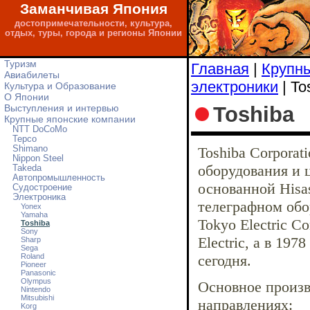
Заманчивая Япония
достопримечательности, культура,
отдых, туры, города и регионы Японии
Туризм
Главная
|
Крупны
Авиабилеты
электроники
| To
Культура и Образование
О Японии
Toshiba
Выступления и интервью
Крупные японские компании
NTT DoCoMo
Tepco
Shimano
Toshiba Corpora
Nippon Steel
оборудования и 
Takeda
Автопромышленность
основанной Hisas
Судостроение
Электроника
телеграфном обо
Yonex
Yamaha
Tokyo Electric C
Toshiba
Sony
Electric, а в 19
Sharp
Sega
Roland
сегодня.
Pioneer
Panasonic
Olympus
Основное произв
Nintendo
Mitsubishi
направлениях:
Korg