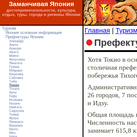
Заманчивая Япония
достопримечательности, культура,
отдых, туры, города и регионы Японии
Туризм
Главная
|
Туриз
Япония основная информация
Префектуры Японии
Префект
Хоккайдо
Акита
Аомори
Иватэ
Мияги
Хотя Токио в ос
Фукусима
Ямагата
столичная префе
Гумма
Ибараки
побережья Тихог
Канагава
Сайтама
Тибa
Токио
Административны
Тотиги
Аити
26 городов, 7 по
Гифу
Исикава
и Идзу.
Нагано
Ниигата
Сидзуока
Общая площадь п
Тояма
Фукуи
Численность нас
Яманаси
Вакаяма
занимает 615,8 к
Киото
Миэ
Нара