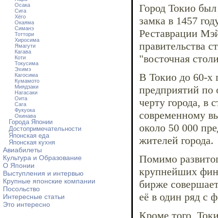
Осака
Город Токио был
Сига
Хёго
замка в 1457 год
Окаяма
Симанэ
Реставрации Мэ
Тоттори
Хиросима
правительства ст
Ямагути
Кагава
"восточная столи
Коти
Токусима
Эхимэ
В Токио до 60-х
Кагосима
Кумамото
Миядзаки
предприятий по 
Нагасаки
Оита
черту города, в
Сага
Фукуока
современному вы
Окинава
Города Японии
около 50 000 пр
Достопримечательности
Японская еда
жителей города.
Японская кухня
Авиабилеты
Помимо развитог
Культура и Образование
О Японии
крупнейших фина
Выступления и интервью
Крупные японские компании
бирже совершает
Посольство
её в один ряд с
Интересные статьи
Это интересно
Кроме того, Ток