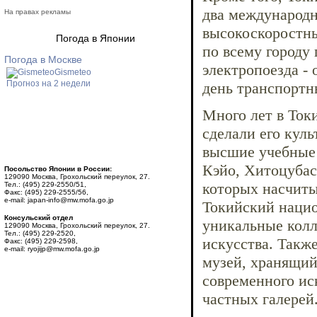
два международн
На правах рекламы
высокоскоростны
Погода в Японии
по всему городу 
Погода в Москве
электропоезда -
Gismeteo
Прогноз на 2 недели
день транспортн
Много лет в Ток
сделали его кул
высшие учебные 
Кэйо, Хитоцубаси
Посольство Японии в России:
129090 Москва, Грохольский переулок, 27.
которых насчиты
Тел.: (495) 229-2550/51,
Факс: (495) 229-2555/56,
e-mail: japan-info@mw.mofa.go.jp
Токийский нацио
Консульский отдел
уникальные колл
129090 Москва, Грохольский переулок, 27.
Тел.: (495) 229-2520,
искусства. Такж
Факс: (495) 229-2598,
e-mail: ryojijp@mw.mofa.go.jp
музей, хранящий
современного ис
частных галерей