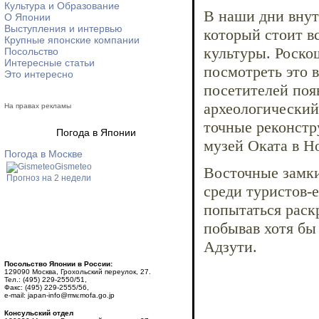
Культура и Образование
В наши дни внут
О Японии
Выступления и интервью
который стоит в
Крупные японские компании
культуры. Роско
Посольство
Интересные статьи
посмотреть это 
Это интересно
посетителей поя
археологический
На правах рекламы
точные реконстр
Погода в Японии
музей Оката в Н
Погода в Москве
Gismeteo
Восточные замки
Прогноз на 2 недели
среди туристов-
попытаться раск
побывав хотя бы 
Адзути.
Посольство Японии в России:
129090 Москва, Грохольский переулок, 27.
Тел.: (495) 229-2550/51,
Факс: (495) 229-2555/56,
e-mail: japan-info@mw.mofa.go.jp
Консульский отдел