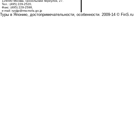
129090 Москва, Грохольский переулок, 27.
Тел.: (495) 229-2520,
Факс: (495) 229-2598,
e-mail: ryojijp@mw.mofa.go.jp
Туры в Японию, достопримечательности, особенности. 2009-14 © FinS.ru