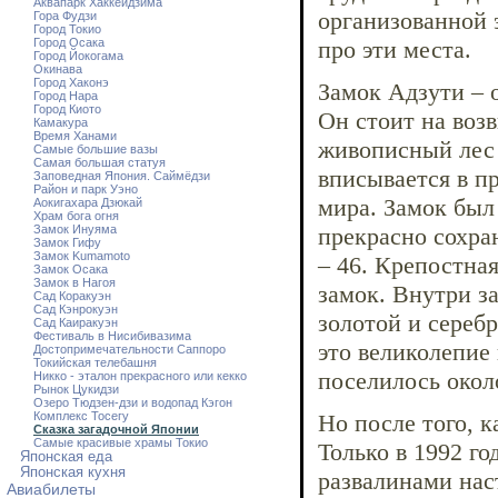
Аквапарк Хаккейдзима
организованной 
Гора Фудзи
Город Токио
Город Осака
про эти места.
Город Йокогама
Окинава
Город Хаконэ
Замок Адзути – 
Город Нара
Город Киото
Он стоит на воз
Камакура
Время Ханами
живописный лес 
Самые большие вазы
Самая большая статуя
вписывается в пр
Заповедная Япония. Саймёдзи
Район и парк Уэно
мира. Замок был 
Аокигахара Дзюкай
Храм бога огня
Замок Инуяма
прекрасно сохра
Замок Гифу
Замок Kumamoto
– 46. Крепостная
Замок Осака
Замок в Нагоя
замок. Внутри з
Сад Коракуэн
Сад Кэнрокуэн
золотой и сереб
Сад Каиракуэн
Фестиваль в Нисибивазима
это великолепие 
Достопримечательности Саппоро
Токийская телебашня
поселилось окол
Никко - эталон прекрасного или кекко
Рынок Цукидзи
Озеро Тюдзен-дзи и водопад Кэгон
Комплекс Тосегу
Но после того, к
Сказка загадочной Японии
Самые красивые храмы Токио
Только в 1992 го
Японская еда
Японская кухня
развалинами нас
Авиабилеты