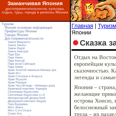
Заманчивая Япония
достопримечательности, культура,
отдых, туры, города и регионы Японии
Туризм
Главная
|
Туриз
Япония основная информация
Японии
Префектуры Японии
Города Японии
Достопримечательности
Сказка з
Замок Мацумото
Замок Хиконэ
Замок Нидзё
Замок Химэдзи
Парк Ёро
Отдых на Восток
Парк Никко
Парк Бонсай
европейцам куль
Парк мхов Сайходзи
Парк Хибия
сказочностью. К
Храм Золотой павильон Кинкаку-дзи
Храм Исэ
легенды и самые
Храм Сэнсёдзи в Асакуса
Храм Ясукуни
Храм Рёандзи
Храм Чистой воды - Киёмидзу-дэра
Япония – страна,
Храмовый комплекс Хорюдзи
Святилище Ицукусима
желающие прикос
Святилище Ицукусима (ч.2)
Императорский дворец Кокё
острова Хонсю, 
Дворцовый комплекс Кацура
Гора Фудзияма
белоснежный зам
Мост Акаси
Мост Сэто-Охаси
труда – их разде
Озеро Аси