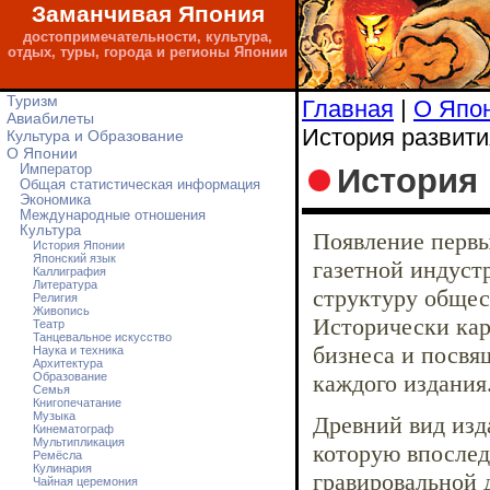
Заманчивая Япония
достопримечательности, культура,
отдых, туры, города и регионы Японии
Туризм
Главная
|
О Япо
Авиабилеты
История развити
Культура и Образование
О Японии
История 
Император
Общая статистическая информация
Экономика
Международные отношения
Культура
Появление первы
История Японии
Японский язык
газетной индуст
Каллиграфия
Литература
структуру общес
Религия
Живопись
Исторически кар
Театр
Танцевальное искусство
бизнеса и посвя
Наука и техника
Архитектура
Образование
каждого издания
Семья
Книгопечатание
Музыка
Древний вид изд
Кинематограф
Мультипликация
которую впослед
Ремёсла
Кулинария
гравировальной 
Чайная церемония