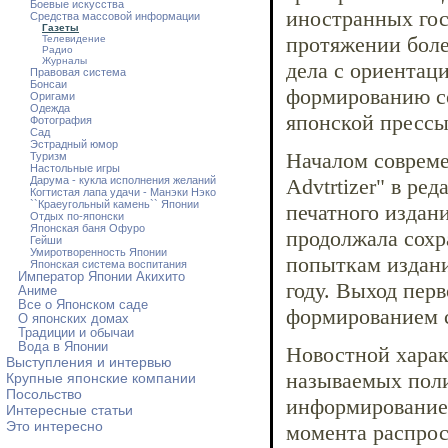
Боевые искусства
иностранных гос
Средства массовой информации
Газеты
протяжении боле
Телевидение
Радио
Журналы
дела с ориентац
Правовая система
Бонсаи
формированию со
Оригами
Одежда
японской прессы
Фотография
Сад
Эстрадный юмор
Началом современ
Туризм
Настольные игры
Дарума - кукла исполнения желаний
Advtrtizer" в р
Когтистая лапа удачи - Манэки Нэко
``Краеугольный камень`` Японии
печатного издан
Отдых по-японски
Японская баня Офуро
продолжала сохр
Гейши
Умиротворенность Японии
попыткам издани
Японская система воспитания
Император Японии Акихито
году. Выход перв
Аниме
Все о Японском саде
формированием 
О японских домах
Традиции и обычаи
Вода в Японии
Новостной харак
Выступления и интервью
называемых поли
Крупные японские компании
Посольство
информированием
Интересные статьи
Это интересно
момента распрос