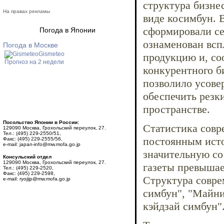
структура бизне
На правах рекламы
виде косимбун. 
сформировали се
Погода в Японии
ознаменован всп
Погода в Москве
Gismeteo
продукцию и, со
Прогноз на 2 недели
конкурентного б
позволило усов
обеспечить резк
пространстве.
Посольство Японии в России:
Статистика совр
129090 Москва, Грохольский переулок, 27.
Тел.: (495) 229-2550/51,
постоянным исто
Факс: (495) 229-2555/56,
e-mail: japan-info@mw.mofa.go.jp
значительную со
Консульский отдел
129090 Москва, Грохольский переулок, 27.
газеты превышае
Тел.: (495) 229-2520,
Факс: (495) 229-2598,
Структура совре
e-mail: ryojijp@mw.mofa.go.jp
симбун", "Майни
кэйдзай симбун"