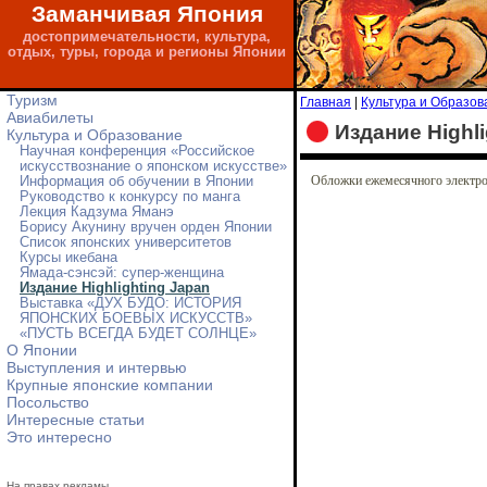
Заманчивая Япония
достопримечательности, культура,
отдых, туры, города и регионы Японии
Туризм
Главная
|
Культура и Образов
Авиабилеты
Издание Highli
Культура и Образование
Научная конференция «Российское
искусствознание о японском искусстве»
Обложки ежемесячного электрон
Информация об обучении в Японии
Руководство к конкурсу по манга
Лекция Кадзума Яманэ
Борису Акунину вручен орден Японии
Список японских университетов
Курсы икебана
Ямада-сэнсэй: супер-женщина
Издание Highlighting Japan
Выставка «ДУХ БУДО: ИСТОРИЯ
ЯПОНСКИХ БОЕВЫХ ИСКУССТВ»
«ПУСТЬ ВСЕГДА БУДЕТ СОЛНЦЕ»
О Японии
Выступления и интервью
Крупные японские компании
Посольство
Интересные статьи
Это интересно
На правах рекламы