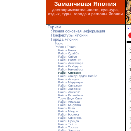
Заманчивая Япония
достопримечательности, культура,
отдых, туры, города и регионы Японии
Туризм
Гл
Япония основная информация
Префектуры Японии
Города Японии
Токио
Районы Токио
О
Район Гинза
р
Район Одайба
Район Сибуя
Район Роппонги
С
Район Акихабара
с
Район Икэбукуро
Т
Район Нихонбаси
Район Сиодоме
Район Эбису Гардэн Плейс
Район Асакуса
C
Район Маруноучи
Район Синдзюку
Район Хараюки
Г
Район Амейоко
р
Район Каппабаси
Токио Доум Сити
Район Аракава
5
Район Кацусика
р
Район Кото
п
Район Мэгуро
Район Нэрима
Район Синагава
Ш
Район Сумида
Я
Район Тайто
н
Район Тосима
Район Эдогава