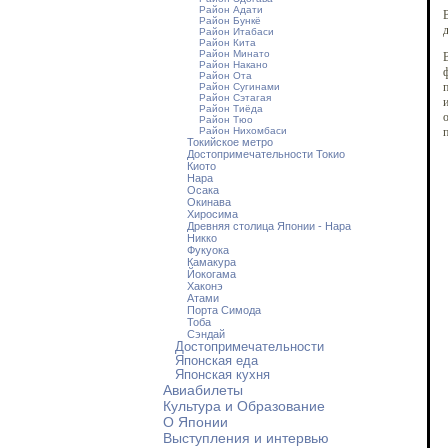
Район Адати
Район Бункё
д
Район Итабаси
Район Кита
Район Минато
В
Район Накано
ф
Район Ота
п
Район Сугинами
Район Сэтагая
и
Район Тиёда
о
Район Тюо
Район Нихомбаси
п
Токийское метро
Достопримечательности Токио
Киото
Нара
Осака
Окинава
Хиросима
Древняя столица Японии - Нара
Никко
Фукуока
Камакура
Йокогама
Хаконэ
Атами
Порта Симода
Тоба
Сэндай
Достопримечательности
Японская еда
Японская кухня
Авиабилеты
Культура и Образование
О Японии
Выступления и интервью