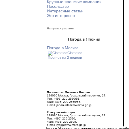
Крупные японские компании
Посольство
Интересные статьи
Это интересно
На правах рекламы
Погода в Японии
Погода в Москве
Gismeteo
Прогноз на 2 недели
Посольство Японии в России:
129090 Москва, Грохольский переулок, 27.
Тел.: (495) 229-2550/51,
Факс: (495) 229-2555/56,
e-mail: japan-info@mw.mofa.go.jp
Консульский отдел
129090 Москва, Грохольский переулок, 27.
Тел.: (495) 229-2520,
Факс: (495) 229-2598,
e-mail: ryojijp@mw.mofa.go.jp
Туры в Японию, достопримечательности, особен