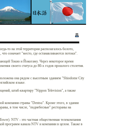
да-то на этой территории располагалось болото,
 что означает "место, где останавливаются потоки".
вающей Токио и Йокогаму. Через некоторое время
зменяя своего статуса до 80-х годов прошлого столетия.
положена она рядом с высотным зданием "Shiodome City
английском языке.
ний, штаб-квартиру "Nippon Television", а также
й компании страны "Dentsu". Кроме этого, в здании
раны, в том числе, "поднебесные" рестораны на
e Tower). NTV - это частная общественная телекомпания
икой программ канала NTV и компании в целом. Также в