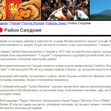
авная
|
Туризм
|
Города Японии
|
Районы Токио
| Район Сиодоме
Район Сиодоме
дним из молодых районов в окрестности столицы Японии является Сиодоме Сиосайт. Ког
асползающееся от дождей. Позже местность осушили, и она стала называться "Сиодоме",
танция Симбаси была выстроена в Сиодоме в 1872 году на первой ветке дороги, связы
танция была переименована в "Сиодоме" и превратилась в крупный грузовой пункт, не и
огда началась глобальная перестройка района.
Достопримечательностью Сиодоме является точная модель здания вокзала Симбаси. Рас
enter" и там находится Музей ж/д станции и района Сиодоме, где экскурсии ведутся на 
ромадные небоскрёбы, построенные в районе, имеют большое количество офисных помеще
естораны, магазины, театры и гостиничные комплексы.
1-этажный небоскрёб "Caretta Shiodome" заполнен множеством офисов крупной рекламно
асполагаются Музей рекламы, музыкальный театр, всевозможные магазины, кафе, ресто
оследних этажах.
таб-квартира "Nippon Television" расположена в башне Nippon Television Tower (Nittel
понии. В этом же здании находятся сувенирные магазины, где продают товары с темат
ём имеется несколько ресторанов.