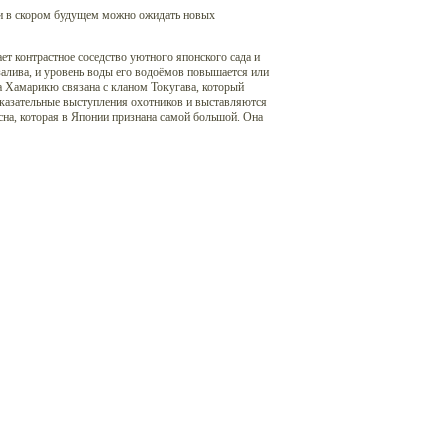
 и в скором будущем можно ожидать новых
ет контрастное соседство уютного японского сада и
залива, и уровень воды его водоёмов повышается или
а Хамарикю связана с кланом Токугава, который
оказательные выступления охотников и выставляются
осна, которая в Японии признана самой большой. Она