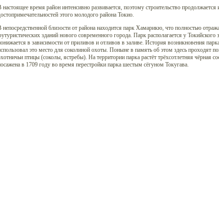
В настоящее время район интенсивно развивается, поэтому строительство продолжается
остопримечательностей этого молодого района Токио.
 непосредственной близости от района находится парк Хамарикю, что полностью отража
утуристических зданий нового современного города. Парк располагается у Токийского 
онижается в зависимости от приливов и отливов в заливе. История возникновения парк
спользовал это место для соколиной охоты. Поныне в память об этом здесь проходят п
хотничьи птицы (соколы, ястребы). На территории парка растёт трёхсотлетняя чёрная с
осажена в 1709 году во время перестройки парка шестым сёгуном Токугава.