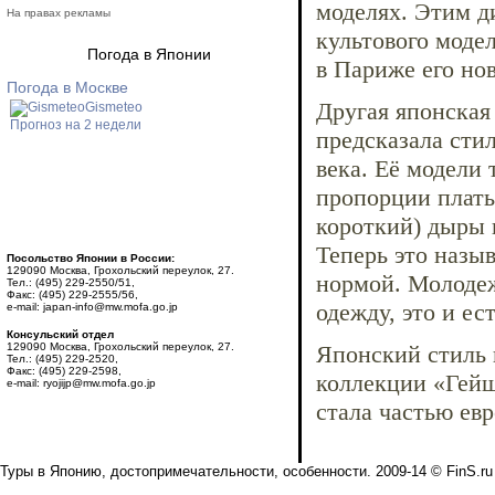
моделях. Этим д
На правах рекламы
культового моде
Погода в Японии
в Париже его но
Погода в Москве
Другая японская
Gismeteo
Прогноз на 2 недели
предсказала стил
века. Её модели
пропорции плать
короткий) дыры 
Теперь это назы
Посольство Японии в России:
129090 Москва, Грохольский переулок, 27.
нормой. Молодеж
Тел.: (495) 229-2550/51,
Факс: (495) 229-2555/56,
одежду, это и е
e-mail: japan-info@mw.mofa.go.jp
Консульский отдел
129090 Москва, Грохольский переулок, 27.
Японский стиль 
Тел.: (495) 229-2520,
Факс: (495) 229-2598,
коллекции «Гейш
e-mail: ryojijp@mw.mofa.go.jp
стала частью ев
Туры в Японию, достопримечательности, особенности. 2009-14 © FinS.ru