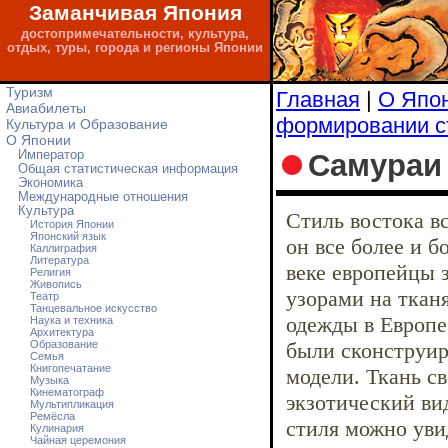
Заманчивая Япония
достопримечательности, культура,
отдых, туры, города и регионы Японии
Туризм
Главная
|
О Япо
Авиабилеты
формировании с
Культура и Образование
О Японии
Самураи
Император
Общая статистическая информация
Экономика
Международные отношения
Культура
Стиль востока вс
История Японии
Японский язык
он все более и 
Каллиграфия
Литература
веке европейцы 
Религия
Живопись
узорами на тканя
Театр
Танцевальное искусство
одежды в Европе
Наука и техника
Архитектура
Образование
были сконструир
Семья
Книгопечатание
модели. Ткань с
Музыка
Кинематограф
экзотический ви
Мультипликация
Ремёсла
стиля можно увид
Кулинария
Чайная церемония