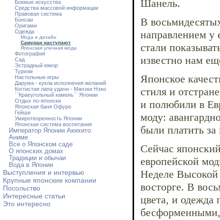
Шанель.
Боевые искусства
Средства массовой информации
Правовая система
В восьмидесятых
Бонсаи
Оригами
Одежда
направлением у 
Мода и дизайн
Самураи наступают
стали показыват
Японская уличная мода
Фотография
известно нам ещ
Сад
Эстрадный юмор
Туризм
Японское качест
Настольные игры
Дарума - кукла исполнения желаний
стиля и отстран
Когтистая лапа удачи - Манэки Нэко
``Краеугольный камень`` Японии
Отдых по-японски
и полюбили в Ев
Японская баня Офуро
Гейши
моду: авангардн
Умиротворенность Японии
Японская система воспитания
были платить за 
Император Японии Акихито
Аниме
Все о Японском саде
Сейчас японский
О японских домах
Традиции и обычаи
европейской мод
Вода в Японии
Неделе Высокой 
Выступления и интервью
Крупные японские компании
восторге. В вос
Посольство
Интересные статьи
цвета, и одежда
Это интересно
бесформенными,