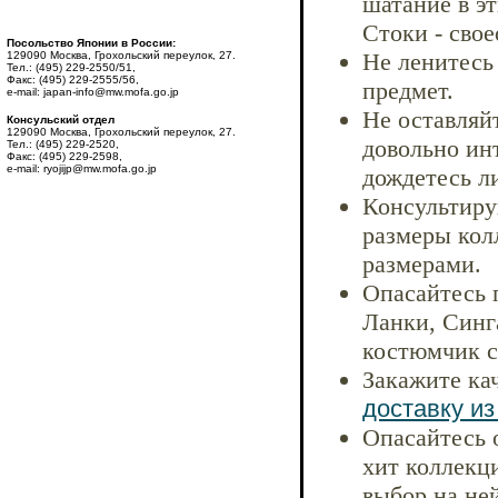
шатание в эт
Стоки - сво
Посольство Японии в России:
Не ленитесь
129090 Москва, Грохольский переулок, 27.
Тел.: (495) 229-2550/51,
Факс: (495) 229-2555/56,
предмет.
e-mail: japan-info@mw.mofa.go.jp
Не оставляй
Консульский отдел
129090 Москва, Грохольский переулок, 27.
довольно инт
Тел.: (495) 229-2520,
Факс: (495) 229-2598,
e-mail: ryojijp@mw.mofa.go.jp
дождетесь л
Консультиру
размеры кол
размерами.
Опасайтесь 
Ланки, Синг
костюмчик с
Закажите ка
доставку из
Опасайтесь 
хит коллекц
выбор на ней