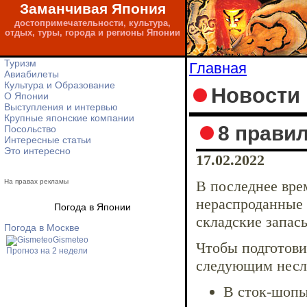
Заманчивая Япония
достопримечательности, культура,
отдых, туры, города и регионы Японии
Туризм
Главная
Авиабилеты
Культура и Образование
Новости
О Японии
Выступления и интервью
Крупные японские компании
8 прави
Посольство
Интересные статьи
Это интересно
17.02.2022
На правах рекламы
В последнее вре
нераспроданные в
Погода в Японии
складские запасы
Погода в Москве
Gismeteo
Чтобы подготови
Прогноз на 2 недели
следующим несл
В сток-шопы