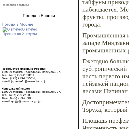
тайфуны приводя
На правах рекламы
наблюдается. М
Погода в Японии
фрукты, произво
города.
Погода в Москве
Gismeteo
Промышленная ин
Прогноз на 2 недели
западе Миядзаки
промышленных р
Ежегодно большо
субтропический 
Посольство Японии в России:
129090 Москва, Грохольский переулок, 27.
честь первого и
Тел.: (495) 229-2550/51,
Факс: (495) 229-2555/56,
e-mail: japan-info@mw.mofa.go.jp
пейзажей национ
Консульский отдел
лесами Нитинан 
129090 Москва, Грохольский переулок, 27.
Тел.: (495) 229-2520,
Факс: (495) 229-2598,
Достопримечател
e-mail: ryojijp@mw.mofa.go.jp
Тэруха, который 
Площадь префект
Численность нас