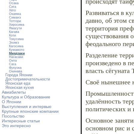
происходят тайф
Осака
Сига
Хёго
Развиваться в к
Окаяма
Симанэ
давно, об этом с
Тоттори
Хиросима
территория преф
Ямагути
Кагава
существования о
Коти
Токусима
феодального пер
Эхимэ
Кагосима
Кумамото
Миядзаки
Разделение терр
Нагасаки
Оита
произведено в пе
Сага
Фукуока
власть сёгуната 
Окинава
Города Японии
Достопримечательности
Своё нынешнее н
Японская еда
Японская кухня
Авиабилеты
Промышленность 
Культура и Образование
удалённость тер
О Японии
Выступления и интервью
политических и 
Крупные японские компании
Посольство
Основное заняти
Интересные статьи
Это интересно
основном рис и 