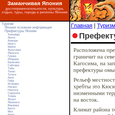
Заманчивая Япония
достопримечательности, культура,
отдых, туры, города и регионы Японии
Туризм
Главная
|
Туриз
Япония основная информация
Префектуры Японии
Префект
Хоккайдо
Акита
Аомори
Иватэ
Мияги
Расположена пре
Фукусима
Ямагата
граничит на сев
Гумма
Ибараки
Кагосима, на за
Канагава
Сайтама
Тибa
префектуры омыв
Токио
Тотиги
Аити
Рельеф местнос
Гифу
Исикава
хребты это Кюсю
Нагано
Ниигата
низменными терр
Сидзуока
Тояма
на восток.
Фукуи
Яманаси
Вакаяма
Климат района т
Киото
Миэ
Нара