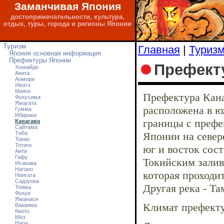
Заманчивая Япония
достопримечательности, культура,
отдых, туры, города и регионы Японии
Туризм
Главная
|
Туриз
Япония основная информация
Префектуры Японии
Префект
Хоккайдо
Акита
Аомори
Иватэ
Мияги
Префектура Кана
Фукусима
Ямагата
расположена в ю
Гумма
Ибараки
границы с префе
Канагава
Сайтама
Тибa
Японии на север
Токио
Тотиги
юг и восток сост
Аити
Гифу
Токийским залив
Исикава
Нагано
которая проходит
Ниигата
Сидзуока
Другая река - Та
Тояма
Фукуи
Яманаси
Климат префект
Вакаяма
Киото
Миэ
Нара