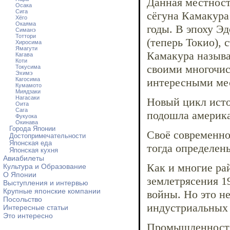
Данная местност
Осака
Сига
сёгуна Камакура
Хёго
Окаяма
годы. В эпоху Э
Симанэ
Тоттори
(теперь Токио), 
Хиросима
Ямагути
Камакура называ
Кагава
Коти
своими многочи
Токусима
Эхимэ
Кагосима
интересными ме
Кумамото
Миядзаки
Нагасаки
Новый цикл истор
Оита
Сага
подошла америка
Фукуока
Окинава
Города Японии
Своё современно
Достопримечательности
Японская еда
тогда определены
Японская кухня
Авиабилеты
Как и многие ра
Культура и Образование
О Японии
землетрясения 1
Выступления и интервью
Крупные японские компании
войны. Но это н
Посольство
индустриальных
Интересные статьи
Это интересно
Промышленность