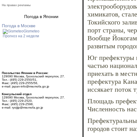
электрооборудов
На правах рекламы
химикатов, стал
Погода в Японии
Токийского зали
Погода в Москве
порт страны, че
Gismeteo
Прогноз на 2 недели
Вообще Йокогам
развитым городо
Юг префектуры и
частью национал
приехать в мест
Посольство Японии в России:
129090 Москва, Грохольский переулок, 27.
префектура Кана
Тел.: (495) 229-2550/51,
Факс: (495) 229-2555/56,
e-mail: japan-info@mw.mofa.go.jp
иссякает поток т
Консульский отдел
129090 Москва, Грохольский переулок, 27.
Площадь префект
Тел.: (495) 229-2520,
Факс: (495) 229-2598,
Численность нас
e-mail: ryojijp@mw.mofa.go.jp
Префектуральным
городов стоит на