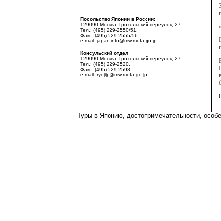
3
г
Посольство Японии в России:
129090 Москва, Грохольский переулок, 27.
Тел.: (495) 229-2550/51,
Факс: (495) 229-2555/56,
e-mail: japan-info@mw.mofa.go.jp
п
Консульский отдел
129090 Москва, Грохольский переулок, 27.
В
Тел.: (495) 229-2520,
Факс: (495) 229-2598,
e-mail: ryojijp@mw.mofa.go.jp
Туры в Японию, достопримечательности, особен