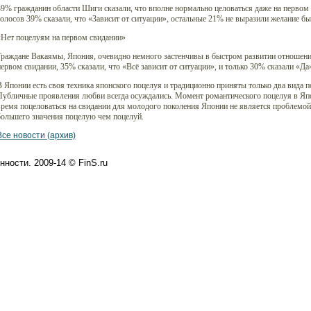
9% гражданин области Шиги сказали, что вполне нормально целоваться даже на первом с
олосов 39% сказали, что «Зависит от ситуации», остальные 21% не выразили желание б
«Нет поцелуям на первом свидании»
Граждане Вакаямы, Япония, очевидно немного застенчивы в быстром развитии отношени
ервом свидании, 35% сказали, что «Всё зависит от ситуации», и только 30% сказали «Да
 Японии есть своя техника японского поцелуя и традиционно приняты только два вида п
Публичные проявления любви всегда осуждались. Момент романтического поцелуя в Япо
время поцеловаться на свидании для молодого поколения Японии не является проблемой
большего значения поцелую чем поцелуй.
Все новости (архив)
ности. 2009-14 © FinS.ru