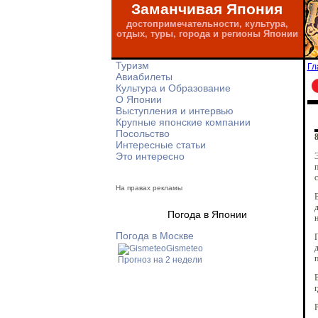
Заманчивая Япония
достопримечательности, культура,
отдых, туры, города и регионы Японии
Туризм
Гл
Авиабилеты
Культура и Образование
О Японии
Выступления и интервью
Крупные японские компании
Посольство
8
Интересные статьи
Это интересно
Э
п
с
На правах рекламы
В
д
Погода в Японии
н
Погода в Москве
д
Gismeteo
п
Прогноз на 2 недели
В
г