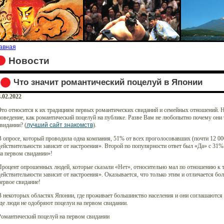
авная
Новости
Что значит романтический поцелуй в Японии
.02.2022
то относится к их традициям первых романтических свиданий и семейных отношений. На
оведение, как романтический поцелуй на публике. Разве Вам не любопытно почему они т
видании? (
лучший сайт знакомств
).
 опросе, который проводила одна компания, 51% от всех проголосовавших (почти 12 00
ействительности зависит от настроения». Второй по популярности ответ был «Да» с 31%
а первом свидании»!
Процент опрошенных людей, которые сказали «Нет», относительно мал по отношению к т
ействительности зависит от настроения». Оказывается, что только этим и отличается бо
ервое свидание!
 некоторых областях Японии, где проживает большинство населения и они соглашаются 
де люди не одобряют поцелуи на первом свидании.
Романтический поцелуй на первом свидании