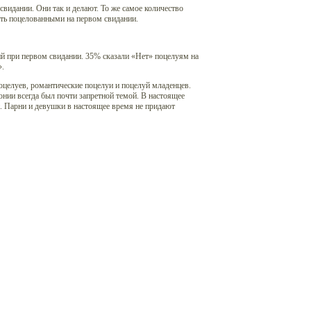
видании. Они так и делают. То же самое количество
ыть поцелованными на первом свидании.
й при первом свидании. 35% сказали «Нет» поцелуям на
».
оцелуев, романтические поцелуи и поцелуй младенцев.
нии всегда был почти запретной темой. В настоящее
. Парни и девушки в настоящее время не придают