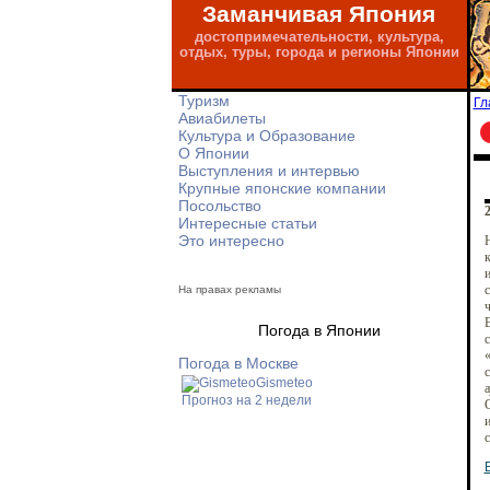
Заманчивая Япония
достопримечательности, культура,
отдых, туры, города и регионы Японии
Туризм
Гл
Авиабилеты
Культура и Образование
О Японии
Выступления и интервью
Крупные японские компании
Посольство
2
Интересные статьи
Это интересно
Н
к
и
с
На правах рекламы
ч
В
Погода в Японии
с
«
Погода в Москве
с
Gismeteo
а
Прогноз на 2 недели
С
и
с