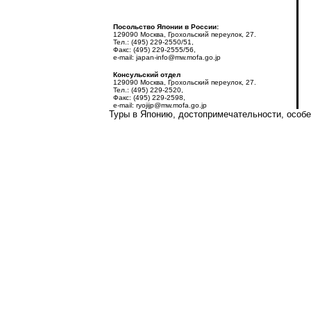
Посольство Японии в России:
129090 Москва, Грохольский переулок, 27.
Тел.: (495) 229-2550/51,
Факс: (495) 229-2555/56,
e-mail: japan-info@mw.mofa.go.jp
Консульский отдел
129090 Москва, Грохольский переулок, 27.
Тел.: (495) 229-2520,
Факс: (495) 229-2598,
e-mail: ryojijp@mw.mofa.go.jp
Туры в Японию, достопримечательности, особен