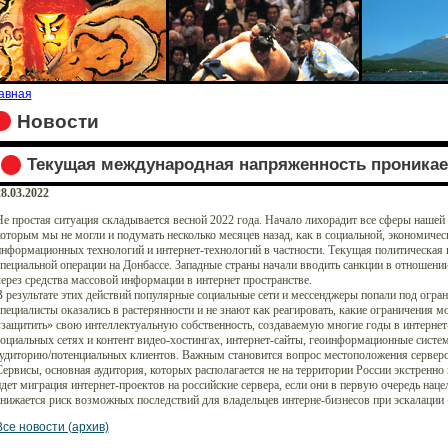
авная
Новости
Текущая международная напряженность проникает
8.03.2022
е простая ситуация складывается весной 2022 года. Начало лихорадит все сферы нашей
оторым мы не могли и подумать несколько месяцев назад, как в социальной, экономическ
нформационных технологий и интернет-технологий в частности. Текущая политическая и
пециальной операции на Донбассе. Западные страны начали вводить санкции в отношен
ерез средства массовой информации в интернет пространстве.
 результате этих действий популярные социальные сети и мессенджеры попали под огра
пециалисты оказались в растерянности и не знают как реагировать, какие ограничения м
защитить» свою интеллектуальную собственность, создаваемую многие годы в интернет-
оциальных сетях и контент видео-хостингах, интернет-сайты, геоинформационные систе
удиторию/потенциальных клиентов. Важным становится вопрос местоположения серверов
ервисы, основная аудитория, которых располагается не на территории России экстренно
дет миграция интернет-проектов на российские сервера, если они в первую очередь нац
нижается риск возможных последствий для владельцев интерне-бизнесов при эскалации 
Все новости (архив)