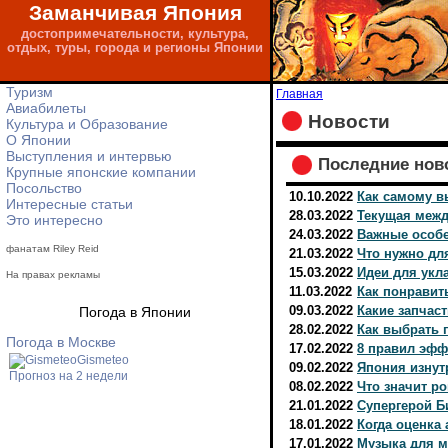
Заманчивая Япония
достопримечательности, культура,
отдых, туры, города и регионы Японии
Туризм
Главная
Авиабилеты
Новости
Культура и Образование
О Японии
Выступления и интервью
Последние нов
Крупные японские компании
Посольство
10.10.2022
Как самому в
Интересные статьи
28.03.2022
Текущая межд
Это интересно
24.03.2022
Важные особе
фанатам Riley Reid
21.03.2022
Что нужно дл
15.03.2022
Идеи для укл
На правах рекламы
11.03.2022
Как понравит
09.03.2022
Какие запчас
Погода в Японии
28.02.2022
Как выбрать 
Погода в Москве
17.02.2022
8 правил эфф
Gismeteo
09.02.2022
Япония изнут
Прогноз на 2 недели
08.02.2022
Что значит р
21.01.2022
Cупергерой Б
18.01.2022
Когда оценка
17.01.2022
Музыка для м