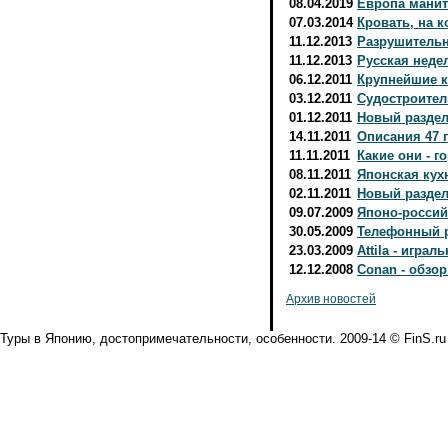
08.04.2019
Европа манит
07.03.2014
Кровать, на 
11.12.2013
Разрушитель
11.12.2013
Русская неде
06.12.2011
Крупнейшие к
03.12.2011
Судостроител
01.12.2011
Новый раздел
14.11.2011
Описания 47 
11.11.2011
Какие они - г
08.11.2011
Японская кух
02.11.2011
Новый раздел
09.07.2009
Японо-россий
30.05.2009
Телефонный р
23.03.2009
Attila - игра
12.12.2008
Conan - обзор
Архив новостей
Туры в Японию, достопримечательности, особенности. 2009-14 © FinS.ru