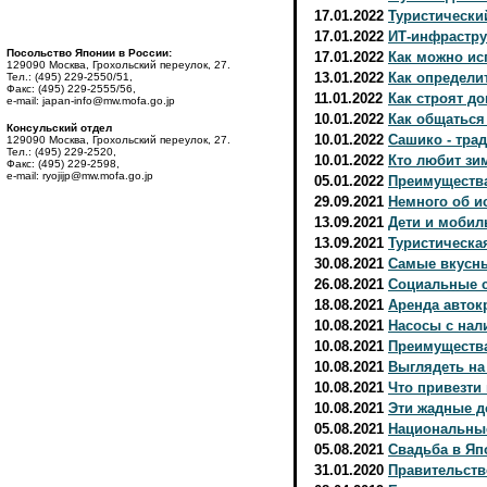
17.01.2022
Туристически
17.01.2022
ИТ-инфрастру
Посольство Японии в России:
17.01.2022
Как можно ис
129090 Москва, Грохольский переулок, 27.
13.01.2022
Как определи
Тел.: (495) 229-2550/51,
Факс: (495) 229-2555/56,
11.01.2022
Как строят до
e-mail: japan-info@mw.mofa.go.jp
10.01.2022
Как общаться
Консульский отдел
10.01.2022
Сашико - тра
129090 Москва, Грохольский переулок, 27.
Тел.: (495) 229-2520,
10.01.2022
Кто любит зи
Факс: (495) 229-2598,
e-mail: ryojijp@mw.mofa.go.jp
05.01.2022
Преимущества
29.09.2021
Немного об и
13.09.2021
Дети и мобил
13.09.2021
Туристическа
30.08.2021
Самые вкусн
26.08.2021
Социальные с
18.08.2021
Аренда авток
10.08.2021
Насосы с нал
10.08.2021
Преимуществ
10.08.2021
Выглядеть на
10.08.2021
Что привезти
10.08.2021
Эти жадные д
05.08.2021
Национальны
05.08.2021
Свадьба в Яп
31.01.2020
Правительств