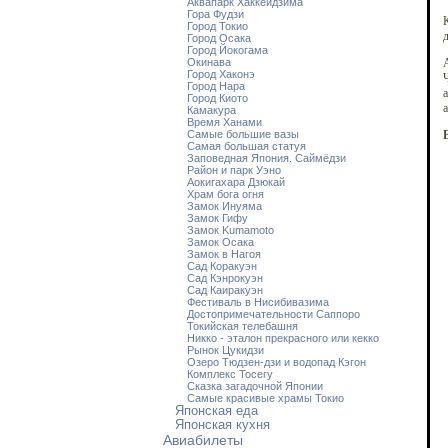
Аквапарк Хаккейдзима
Гора Фудзи
К
Город Токио
д
Город Осака
Город Йокогама
Окинава
Город Хаконэ
Ч
Город Нара
а
Город Киото
а
Камакура
Время Ханами
Самые большие вазы
Самая большая статуя
Заповедная Япония. Саймёдзи
Район и парк Уэно
Аокигахара Дзюкай
Храм бога огня
Замок Инуяма
Замок Гифу
Замок Kumamoto
Замок Осака
Замок в Нагоя
Сад Коракуэн
Сад Кэнрокуэн
Сад Каиракуэн
Фестиваль в Нисибивазима
Достопримечательности Саппоро
Токийская телебашня
Никко - эталон прекрасного или кекко
Рынок Цукидзи
Озеро Тюдзен-дзи и водопад Кэгон
Комплекс Тосегу
Сказка загадочной Японии
Самые красивые храмы Токио
Японская еда
Японская кухня
Авиабилеты