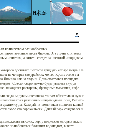
мным количеством разнообразных
се примечательные места Японии. Эта страна считается
ым и чистым, а жители следят за чистотой и порядком.
которого достигает шестьсот тридцать четыре метра. На
ашня на четырех самурайских мечах. Кроме этого вы
всю Японию как на ладони. Одна смотровая площадка
 метров. Совсем скоро можно будет увидеть внутри
шней находятся рестораны, брендовые магазины, кафе.
ли созданы руками человека, то вам обязательно нужно
ся и полюбоваться различными пирамидами Гизы, Великой
ов архитектуры. Каждый из памятников является копией
ется около сто сорока тысяч. Данный парк создавался и
ди множества высоких гор, у подножия которых лежит
 сможете полюбоваться большим водопадом, высота