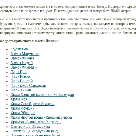
роме этого вы можете побывать в храме, который называется Тосегу. По дороге к хра
еревьев разных по форме и видам. Высотой данные деревья могут быть 50-60 метров.
А еще вы можете побывать в правительственном выставочном комплексе, который наход
урауми. Здесь вы сможете побывать на всех четырех этажах, на каждом из которых им
квариума 60 сантиметров. Здесь находятся разнообразные морские обитатели: акулы, ко
квариума привыкли к такому месту жительства и размножаются даже в неволе. Замена в
Все достопримечательности Японии
Фудзияма
Замок Мацумото
Замок Хиконэ
Замок Нидзё
Замок Химэдзи
Парк Ёро
Парк Никко
Парк Бонсай
Парк мхов Сайходзи
Парк Хибия
Храм Золотой павильон Кинкаку-дзи
Храм Исэ
Храм Сэнсёдзи в Асакуса
Храм Ясукуни
Храм Рёандзи
Храм Чистой воды - Киёмидзу-дэра
Храмовый комплекс Хорюдзи
Святилище Ицукусима
Святилище Ицукусима (ч.2)
Императорский дворец Кокё