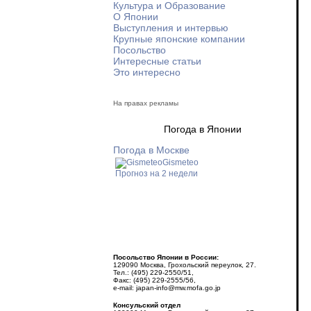
Культура и Образование
О Японии
Выступления и интервью
Крупные японские компании
Посольство
Интересные статьи
Это интересно
На правах рекламы
Погода в Японии
Погода в Москве
Gismeteo
Прогноз на 2 недели
Посольство Японии в России:
129090 Москва, Грохольский переулок, 27.
Тел.: (495) 229-2550/51,
Факс: (495) 229-2555/56,
e-mail: japan-info@mw.mofa.go.jp
Консульский отдел