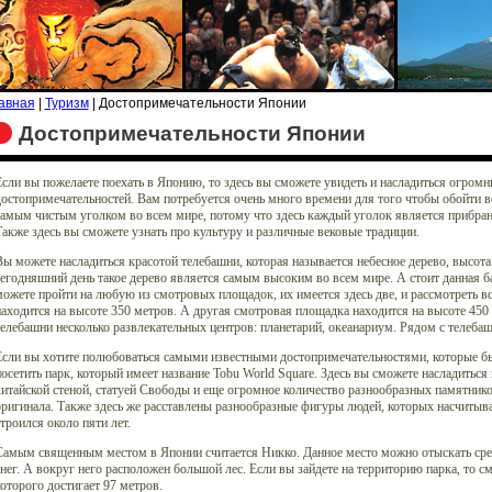
авная
|
Туризм
| Достопримечательности Японии
Достопримечательности Японии
сли вы пожелаете поехать в Японию, то здесь вы сможете увидеть и насладиться огро
остопримечательностей. Вам потребуется очень много времени для того чтобы обойти в
амым чистым уголком во всем мире, потому что здесь каждый уголок является прибранн
акже здесь вы сможете узнать про культуру и различные вековые традиции.
ы можете насладиться красотой телебашни, которая называется небесное дерево, высота 
егодняшний день такое дерево является самым высоким во всем мире. А стоит данная б
ожете пройти на любую из смотровых площадок, их имеется здесь две, и рассмотреть 
аходится на высоте 350 метров. А другая смотровая площадка находится на высоте 450
елебашни несколько развлекательных центров: планетарий, океанариум. Рядом с телеба
Если вы хотите полюбоваться самыми известными достопримечательностями, которые бы
осетить парк, который имеет название Tobu World Square. Здесь вы сможете насладить
итайской стеной, статуей Свободы и еще огромное количество разнообразных памятник
ригинала. Также здесь же расставлены разнообразные фигуры людей, которых насчитыва
троился около пяти лет.
Самым священным местом в Японии считается Никко. Данное место можно отыскать сре
нег. А вокруг него расположен большой лес. Если вы зайдете на территорию парка, то
оторого достигает 97 метров.