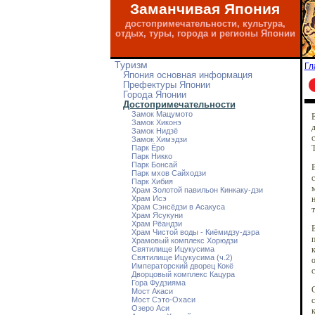
Заманчивая Япония
достопримечательности, культура,
отдых, туры, города и регионы Японии
Туризм
Гл
Япония основная информация
Префектуры Японии
Города Японии
Достопримечательности
Замок Мацумото
Е
Замок Хиконэ
д
Замок Нидзё
с
Замок Химэдзи
Парк Ёро
Т
Парк Никко
Парк Бонсай
В
Парк мхов Сайходзи
с
Парк Хибия
м
Храм Золотой павильон Кинкаку-дзи
Храм Исэ
н
Храм Сэнсёдзи в Асакуса
т
Храм Ясукуни
Храм Рёандзи
Храм Чистой воды - Киёмидзу-дэра
п
Храмовый комплекс Хорюдзи
Святилище Ицукусима
к
Святилище Ицукусима (ч.2)
о
Императорский дворец Кокё
с
Дворцовый комплекс Кацура
Гора Фудзияма
Мост Акаси
Мост Сэто-Охаси
с
Озеро Аси
к