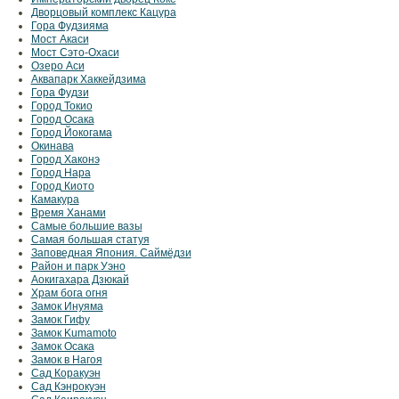
Дворцовый комплекс Кацура
Гора Фудзияма
Мост Акаси
Мост Сэто-Охаси
Озеро Аси
Аквапарк Хаккейдзима
Гора Фудзи
Город Токио
Город Осака
Город Йокогама
Окинава
Город Хаконэ
Город Нара
Город Киото
Камакура
Время Ханами
Самые большие вазы
Самая большая статуя
Заповедная Япония. Саймёдзи
Район и парк Уэно
Аокигахара Дзюкай
Храм бога огня
Замок Инуяма
Замок Гифу
Замок Kumamoto
Замок Осака
Замок в Нагоя
Сад Коракуэн
Сад Кэнрокуэн