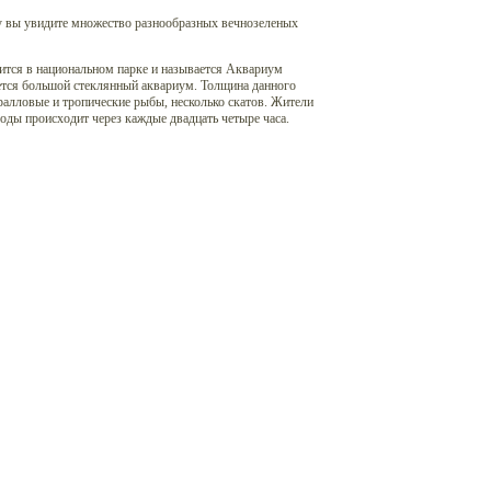
му вы увидите множество разнообразных вечнозеленых
ится в национальном парке и называется Аквариум
еется большой стеклянный аквариум. Толщина данного
ралловые и тропические рыбы, несколько скатов. Жители
оды происходит через каждые двадцать четыре часа.