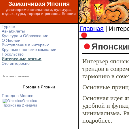
Заманчивая Япония
достопримечательности, культура,
отдых, туры, города и регионы Японии
Туризм
Главная
| Интер
Авиабилеты
Культура и Образование
О Японии
Японски
Выступления и интервью
Крупные японские компании
Посольство
Интересные статьи
Интерьер японск
Это интересно
трендов в совре
гармонию в соче
На правах рекламы
Основные принци
Погода в Японии
Погода в Москве
Основная идея я
Gismeteo
удобной и функц
Прогноз на 2 недели
минимализма. Ра
подробнее.