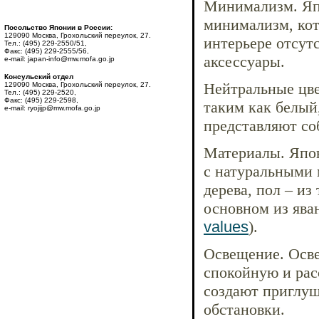
Минимализм. Япо
минимализм, кот
Посольство Японии в России:
129090 Москва, Грохольский переулок, 27.
интерьере отсут
Тел.: (495) 229-2550/51,
Факс: (495) 229-2555/56,
аксессуары.
e-mail: japan-info@mw.mofa.go.jp
Консульский отдел
Нейтральные цве
129090 Москва, Грохольский переулок, 27.
Тел.: (495) 229-2520,
Факс: (495) 229-2598,
таким как белый
e-mail: ryojijp@mw.mofa.go.jp
представляют со
Материалы. Япон
с натуральными 
дерева, пол – из
основном из яван
values
).
Освещение. Осве
спокойную и ра
создают приглуш
обстановки.