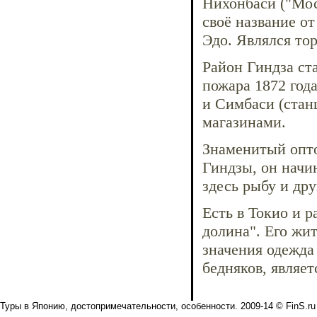
Нихонбаси ("Мос
своё название о
Эдо. Являлся то
Район Гиндза ст
пожара 1872 год
и Симбаси (станц
магазинами.
Знаменитый опто
Гиндзы, он начи
здесь рыбу и др
Есть в Токио и р
долина". Его жи
значения одежда
бедняков, являе
Туры в Японию, достопримечательности, особенности. 2009-14 © FinS.ru