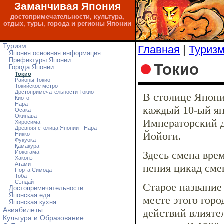
Заманчивая Япония
достопримечательности, культура,
отдых, туры, города и регионы Японии
Туризм
Главная
|
Туриз
Япония основная информация
Префектуры Японии
Токио
Города Японии
Токио
Районы Токио
Токийское метро
Достопримечательности Токио
В столице Япони
Киото
Нара
каждый 10-ый яп
Осака
Окинава
Императорский д
Хиросима
Древняя столица Японии - Нара
Йойоги.
Никко
Фукуока
Камакура
Йокогама
Здесь смена вре
Хаконэ
Атами
пения цикад сме
Порта Симода
Тоба
Сэндай
Старое название 
Достопримечательности
Японская еда
месте этого гор
Японская кухня
Авиабилеты
действий влияте
Культура и Образование