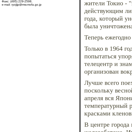
жители Токио - 
Факс: (495) 229-2598,
e-mail: ryojijp@mw.mofa.go.jp
действующим лиц
года, который ун
была уничтожена
Теперь ежегодно
Только в 1964 го
попытаться упор
телецентр и зна
организован вок
Лучше всего пое
поскольку весной
апреля вся Япони
температурный 
красками кленов
В центре города