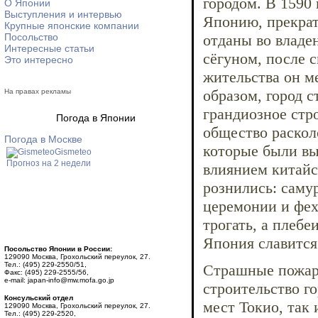
городом. В 1590
О Японии
Выступления и интервью
Японию, прекрат
Крупные японские компании
Посольство
отданы во владе
Интересные статьи
сёгуном, после 
Это интересно
жительства он ме
образом, город с
На правах рекламы
грандиозное стро
Погода в Японии
общество раскол
Погода в Москве
которые были вы
Gismeteo
Прогноз на 2 недели
влиянием китайс
рознились: саму
церемонии и фех
трогать, а плебе
Япония славится
Посольство Японии в России:
129090 Москва, Грохольский переулок, 27.
Тел.: (495) 229-2550/51,
Страшные пожары
Факс: (495) 229-2555/56,
e-mail: japan-info@mw.mofa.go.jp
строительство г
Консульский отдел
мест Токио, так
129090 Москва, Грохольский переулок, 27.
Тел.: (495) 229-2520,