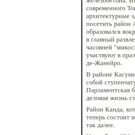
железобетона. И
современного То
архитектурные з
посетить район 
образовался вокр
в главный развл
часовней "микос
участвуют в пра
де-Жанейро.
В районе Касуми
собой ступенчат
Парламентская б
деловая жизнь с
Район Канда, ко
теперь состоит и
так далее.