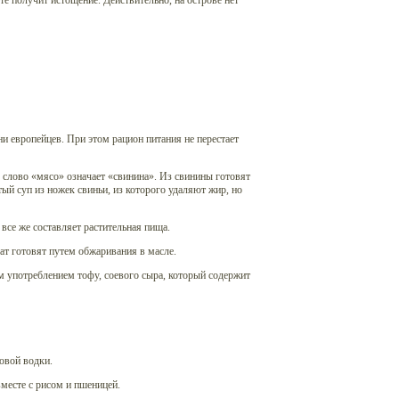
те получит истощение. Действительно, на острове нет
 европейцев. При этом рацион питания не перестает
 слово «мясо» означает «свинина». Из свинины готовят
ый суп из ножек свиньи, из которого удаляют жир, но
все же составляет растительная пища.
тат готовят путем обжаривания в масле.
 употреблением тофу, соевого сыра, который содержит
овой водки.
месте с рисом и пшеницей.