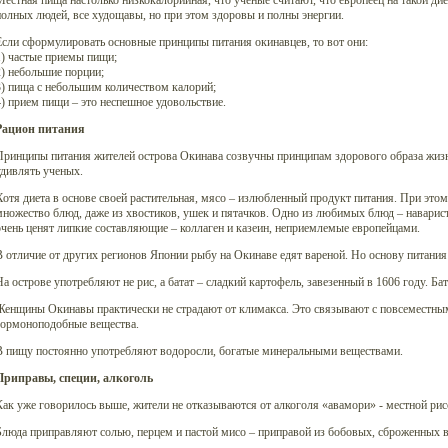
естная пища настолько низкокалорийная, что ученые считают, что европеец на такой дие
олных людей, все худощавы, но при этом здоровы и полны энергии.
сли сформулировать основные принципы питания окинавцев, то вот они:
1) частые приемы пищи;
) небольшие порции;
3) пища с небольшим количеством калорий;
) прием пищи – это неспешное удовольствие.
Рацион питания
Принципы питания жителей острова Окинава созвучны принципам здорового образа жизни
дивлять ученых.
отя диета в основе своей растительная, мясо – излюбленный продукт питания. При этом
ножество блюд, даже из хвостиков, ушек и пятачков. Одно из любимых блюд – наварист
чень ценят липкие составляющие – коллаген и казеин, неприемлемые европейцами.
 отличие от других регионов Японии рыбу на Окинаве едят вареной. Но основу питания 
а острове употребляют не рис, а батат – сладкий картофель, завезенный в 1606 году. Ба
Женщины Окинавы практически не страдают от климакса. Это связывают с повсеместным
гормоноподобные вещества.
В пищу постоянно употребляют водоросли, богатые минеральными веществами.
Приправы, специи, алкоголь
ак уже говорилось выше, жители не отказываются от алкоголя «авамори» - местной рис
люда приправляют солью, перцем и пастой мисо – приправой из бобовых, сброженных в