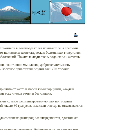
лгожители в восемьдесят лет почитают себя зрелыми
м незнакомы такие старческие болезни как гипертония,
 заболеваний. Пожилые люди очень подвижны и активны.
зни, позитивное мышление, доброжелательность,
. Местное приветствие звучит так: «Ты хорошо
 принимают часто и маленькими порциями, каждый
ии всех членов семьи и без спешки.
енную, либо ферментированную, как популярная
й, около 30 градусов, и жители отнюдь не отказываются
а состоят из разнородных ингредиентов, далеких от