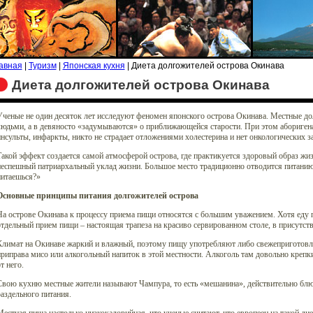
авная
|
Туризм
|
Японская кухня
| Диета долгожителей острова Окинава
Диета долгожителей острова Окинава
Ученые не один десяток лет исследуют феномен японского острова Окинава. Местные до
юдьми, а в девяносто «задумываются» о приближающейся старости. При этом аборигена
нсульты, инфаркты, никто не страдает отложениями холестерина и нет онкологических
акой эффект создается самой атмосферой острова, где практикуется здоровый образ жи
неспешный патриархальный уклад жизни. Большое место традиционно отводится питанию
питаешься?»
Основные принципы питания долгожителей острова
На острове Окинава к процессу приема пищи относятся с большим уважением. Хотя еду
тдельный прием пищи – настоящая трапеза на красиво сервированном столе, в присутств
Климат на Окинаве жаркий и влажный, поэтому пищу употребляют либо свежеприготовл
риправа мисо или алкогольный напиток в этой местности. Алкоголь там довольно крепки
т него.
вою кухню местные жители называют Чампура, то есть «мешанина», действительно блюд
аздельного питания.