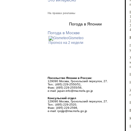
Это интересно
М
п
Е
На правах рекламы
2
Погода в Японии
4
Погода в Москве
Gismeteo
Прогноз на 2 недели
у
Х
м
о
В
Посольство Японии в России:
129090 Москва, Грохольский переулок, 27.
Н
Тел.: (495) 229-2550/51,
Факс: (495) 229-2555/56,
e-mail: japan-info@mw.mofa.go.jp
Консульский отдел
129090 Москва, Грохольский переулок, 27.
Тел.: (495) 229-2520,
Факс: (495) 229-2598,
e-mail: ryojijp@mw.mofa.go.jp
К
Б