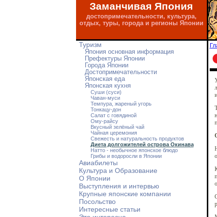
Заманчивая Япония
достопримечательности, культура,
отдых, туры, города и регионы Японии
Туризм
Гл
Япония основная информация
Префектуры Японии
Города Японии
Достопримечательности
Японская еда
Японская кухня
л
Суши (суси)
и
Чаван-муси
Темпура, жареный угорь
Т
Тонкацу-дон
Салат с говядиной
Ому-райсу
Вкусный зелёный чай
Чайная церемония
Свежесть и натуральность продуктов
Диета долгожителей острова Окинава
Натто - необычное японское блюдо
о
Грибы и водоросли в Японии
Авиабилеты
Культура и Образование
п
О Японии
о
Выступления и интервью
Крупные японские компании
С
Посольство
р
Интересные статьи