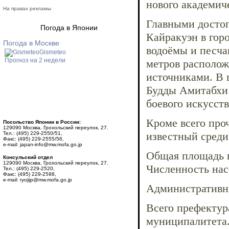
нового академич
На правах рекламы
Главными достоп
Погода в Японии
Кайракуэн в гор
Погода в Москве
водоёмы и песча
Gismeteo
Прогноз на 2 недели
метров располож
источниками. В 
Будды Амитабхи 
боевого искусст
Кроме всего про
Посольство Японии в России:
129090 Москва, Грохольский переулок, 27.
известный среди
Тел.: (495) 229-2550/51,
Факс: (495) 229-2555/56,
e-mail: japan-info@mw.mofa.go.jp
Общая площадь п
Консульский отдел
129090 Москва, Грохольский переулок, 27.
Численность нас
Тел.: (495) 229-2520,
Факс: (495) 229-2598,
e-mail: ryojijp@mw.mofa.go.jp
Административн
Всего префектура
муниципалитета.