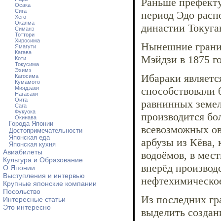
Раньше префекту
Осака
Сига
период Эдо расп
Хёго
Окаяма
династии Токуга
Симанэ
Тоттори
Хиросима
Нынешние границ
Ямагути
Кагава
Мэйдзи в 1875 го
Коти
Токусима
Эхимэ
Ибараки являетс
Кагосима
Кумамото
Миядзаки
способствовали 
Нагасаки
Оита
равнинных земел
Сага
Фукуока
производится бо
Окинава
Города Японии
всевозможных ов
Достопримечательности
Японская еда
арбузы из Кёва,
Японская кухня
Авиабилеты
водоёмов, в мес
Культура и Образование
вперёд производ
О Японии
Выступления и интервью
нефтехимическое
Крупные японские компании
Посольство
Из последних гр
Интересные статьи
Это интересно
выделить создан