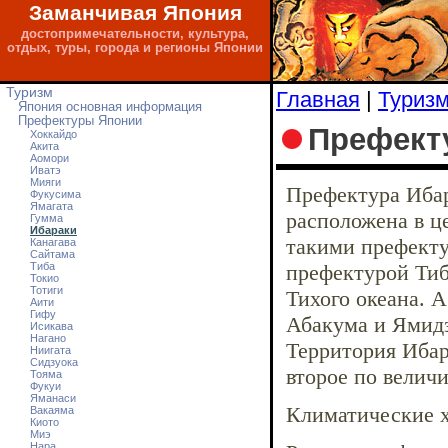
Заманчивая Япония
достопримечательности, культура,
отдых, туры, города и регионы Японии
Туризм
Главная
|
Туриз
Япония основная информация
Префектуры Японии
Префект
Хоккайдо
Акита
Аомори
Иватэ
Мияги
Префектура Ибар
Фукусима
Ямагата
расположена в ц
Гумма
Ибараки
такими префектур
Канагава
Сайтама
Тибa
префектурой Тиб
Токио
Тотиги
Тихого океана. 
Аити
Гифу
Абакума и Ямидз
Исикава
Нагано
Территория Ибар
Ниигата
Сидзуока
второе по величи
Тояма
Фукуи
Яманаси
Климатические х
Вакаяма
Киото
Миэ
Нара