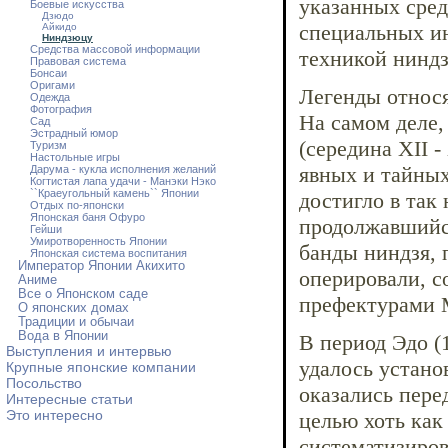
указанных сред
Боевые искусства
Дзюдо
специальных ин
Айкидо
Ниндзюцу
Средства массовой информации
техникой нинд
Правовая система
Бонсаи
Оригами
Легенды относя
Одежда
Фотография
На самом деле,
Сад
Эстрадный юмор
(середина XII -
Туризм
Настольные игры
явных и тайных
Дарума - кукла исполнения желаний
Когтистая лапа удачи - Манэки Нэко
``Краеугольный камень`` Японии
достигло в так
Отдых по-японски
Японская баня Офуро
продолжавшийся
Гейши
Умиротворенность Японии
банды ниндзя, 
Японская система воспитания
Император Японии Акихито
оперировали, с
Аниме
Все о Японском саде
префектурами 
О японских домах
Традиции и обычаи
Вода в Японии
В период Эдо (
Выступления и интервью
удалось устано
Крупные японские компании
Посольство
оказались пере
Интересные статьи
Это интересно
целью хоть как
систематизиров