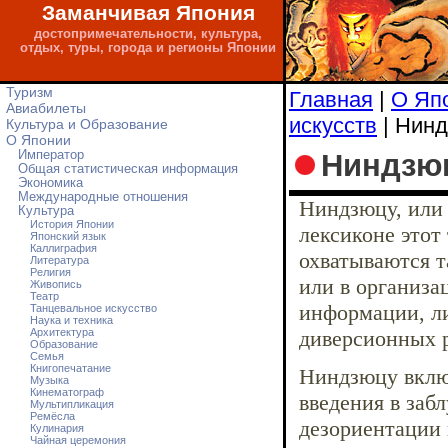
Заманчивая Япония
достопримечательности, культура,
отдых, туры, города и регионы Японии
Туризм
Главная
|
О Яп
Авиабилеты
искусств
| Нин
Культура и Образование
О Японии
Ниндзю
Император
Общая статистическая информация
Экономика
Международные отношения
Ниндзюцу, или 
Культура
История Японии
лексиконе этот
Японский язык
Каллиграфия
охватываются т
Литература
Религия
или в организа
Живопись
Театр
информации, л
Танцевальное искусство
Наука и техника
Архитектура
диверсионных 
Образование
Семья
Книгопечатание
Ниндзюцу включ
Музыка
Кинематограф
введения в заб
Мультипликация
Ремёсла
дезориентации
Кулинария
Чайная церемония