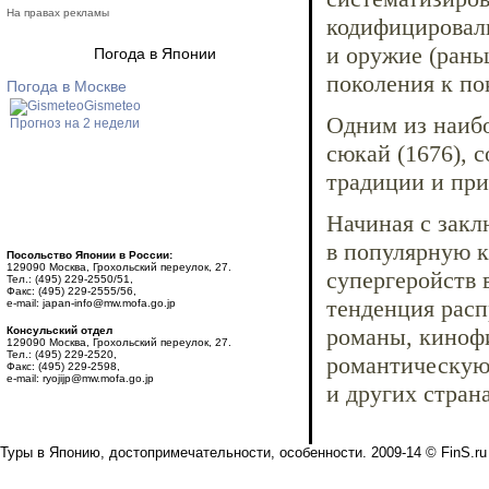
На правах рекламы
кодифицировал
и оружие (рань
Погода в Японии
поколения к по
Погода в Москве
Gismeteo
Одним из наибо
Прогноз на 2 недели
сюкай (1676), 
традиции и пр
Начиная с закл
в популярную к
Посольство Японии в России:
129090 Москва, Грохольский переулок, 27.
супергеройств 
Тел.: (495) 229-2550/51,
Факс: (495) 229-2555/56,
тенденция расп
e-mail: japan-info@mw.mofa.go.jp
романы, киноф
Консульский отдел
129090 Москва, Грохольский переулок, 27.
Тел.: (495) 229-2520,
романтическую 
Факс: (495) 229-2598,
e-mail: ryojijp@mw.mofa.go.jp
и других стран
Туры в Японию, достопримечательности, особенности. 2009-14 © FinS.ru