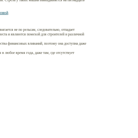
нн. Стрела у таких машин выкидывается на пятнадцать
ловой
.
гается не по рельсам, следовательно, отпадает
места и являются помехой для строителей и различной
ества финансовых вливаний, поэтому она доступна даже
в любое время года, даже там, где отсутствует