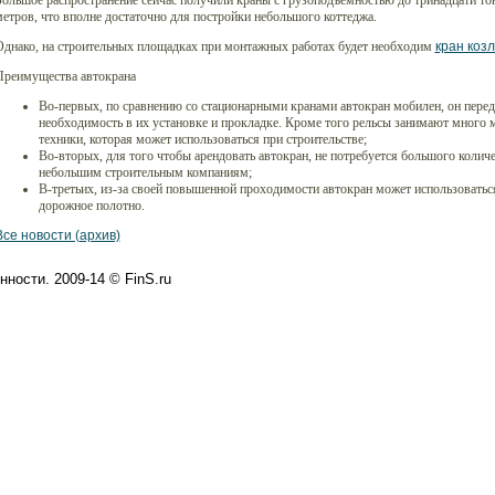
ольшое распространение сейчас получили краны с грузоподъемностью до тринадцати то
етров, что вполне достаточно для постройки небольшого коттеджа.
Однако, на строительных площадках при монтажных работах будет необходим
кран коз
Преимущества автокрана
Во-первых, по сравнению со стационарными кранами автокран мобилен, он передви
необходимость в их установке и прокладке. Кроме того рельсы занимают много 
техники, которая может использоваться при строительстве;
Во-вторых, для того чтобы арендовать автокран, не потребуется большого колич
небольшим строительным компаниям;
В-третьих, из-за своей повышенной проходимости автокран может использоваться 
дорожное полотно.
Все новости (архив)
ности. 2009-14 © FinS.ru