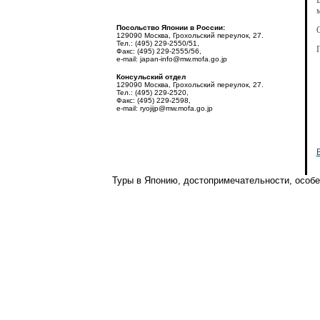
Б
м
Посольство Японии в России:
129090 Москва, Грохольский переулок, 27.
Тел.: (495) 229-2550/51,
Факс: (495) 229-2555/56,
e-mail: japan-info@mw.mofa.go.jp
Консульский отдел
129090 Москва, Грохольский переулок, 27.
Тел.: (495) 229-2520,
Факс: (495) 229-2598,
e-mail: ryojijp@mw.mofa.go.jp
Туры в Японию, достопримечательности, особен