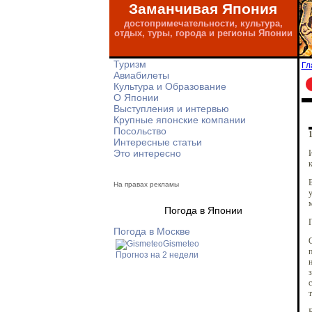
Заманчивая Япония
достопримечательности, культура,
отдых, туры, города и регионы Японии
Туризм
Гл
Авиабилеты
Культура и Образование
О Японии
Выступления и интервью
Крупные японские компании
Посольство
1
Интересные статьи
Это интересно
И
к
В
На правах рекламы
у
Погода в Японии
Погода в Москве
С
Gismeteo
п
Прогноз на 2 недели
н
з
с
т