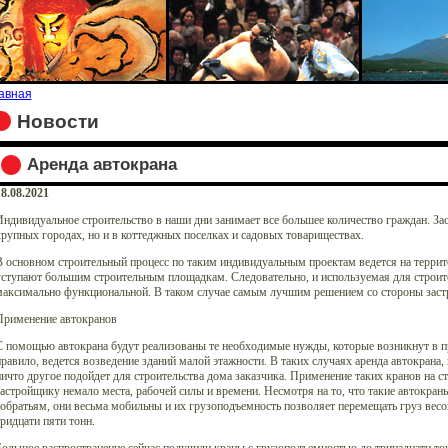
авная
Новости
Аренда автокрана
8.08.2021
ндивидуальное строительство в наши дни занимает все большее количество граждан. Зас
рупных городах, но и в коттеджных поселках и садовых товариществах.
 основном строительный процесс по таким индивидуальным проектам ведется на террит
ступают большим строительным площадкам. Следовательно, и используемая для строите
максимально функциональной. В таком случае самым лучшим решением со стороны застр
Применение автокранов
 помощью автокрана будут реализованы те необходимые нужды, которые возникнут в пр
равило, ведется возведение зданий малой этажности. В таких случаях аренда автокрана,
ичто другое подойдет для строительства дома заказчика. Применение таких кранов на 
астройщику немало места, рабочей силы и времени. Несмотря на то, что такие автокра
обратьям, они весьма мобильны и их грузоподъемность позволяет перемещать груз весо
ридцати пяти тонн.