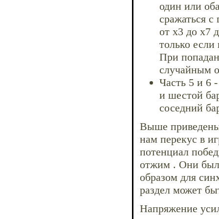
один или оба
сражаться с
от х3 до х7 
только если
При попадан
случайным о
Часть 5 и 6
и шестой ба
соседний ба
Выше приведены
нам перекус в и
потенциал побед
отжим . Они был
образом для син
раздел может бы
Напряжение усил