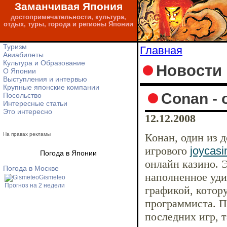
Заманчивая Япония
достопримечательности, культура,
отдых, туры, города и регионы Японии
Туризм
Главная
Авиабилеты
Культура и Образование
Новости
О Японии
Выступления и интервью
Крупные японские компании
Conan - 
Посольство
Интересные статьи
Это интересно
12.12.2008
На правах рекламы
Конан, один из 
игрового
joycas
Погода в Японии
онлайн казино. 
Погода в Москве
наполненное уд
Gismeteo
Прогноз на 2 недели
графикой, котор
программиста. П
последних игр, т