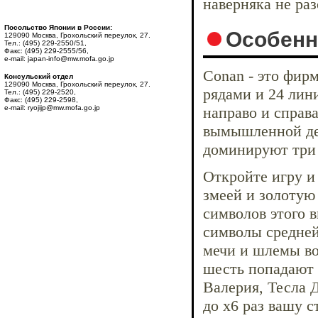
наверняка не ра
Посольство Японии в России:
Особенн
129090 Москва, Грохольский переулок, 27.
Тел.: (495) 229-2550/51,
Факс: (495) 229-2555/56,
e-mail: japan-info@mw.mofa.go.jp
Conan - это фир
Консульский отдел
129090 Москва, Грохольский переулок, 27.
рядами и 24 лин
Тел.: (495) 229-2520,
Факс: (495) 229-2598,
e-mail: ryojijp@mw.mofa.go.jp
направо и справ
вымышленной дер
доминируют три 
Откройте игру и
змеей и золотую
символов этого в
символы средней
мечи и шлемы вои
шесть попадают
Валерия, Тесла 
до х6 раз вашу с