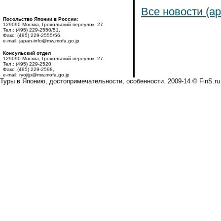
Все новости (ар
Посольство Японии в России:
129090 Москва, Грохольский переулок, 27.
Тел.: (495) 229-2550/51,
Факс: (495) 229-2555/56,
e-mail: japan-info@mw.mofa.go.jp
Консульский отдел
129090 Москва, Грохольский переулок, 27.
Тел.: (495) 229-2520,
Факс: (495) 229-2598,
e-mail: ryojijp@mw.mofa.go.jp
Туры в Японию, достопримечательности, особенности. 2009-14 © FinS.ru