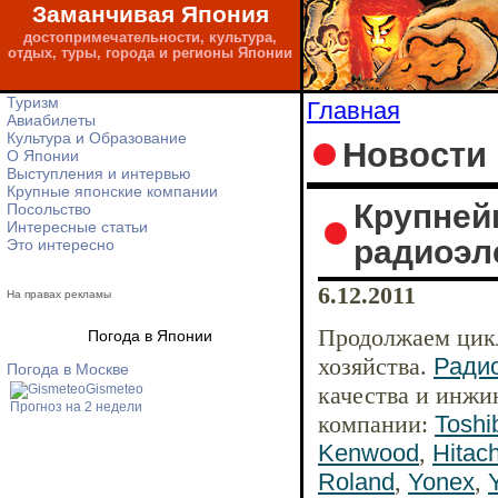
Заманчивая Япония
достопримечательности, культура,
отдых, туры, города и регионы Японии
Туризм
Главная
Авиабилеты
Культура и Образование
Новости
О Японии
Выступления и интервью
Крупные японские компании
Крупней
Посольство
Интересные статьи
радиоэл
Это интересно
6.12.2011
На правах рекламы
Продолжаем цикл
Погода в Японии
хозяйства.
Ради
Погода в Москве
качества и инжи
Gismeteo
Прогноз на 2 недели
компании:
Toshi
Kenwood
,
Hitach
Roland
,
Yonex
,