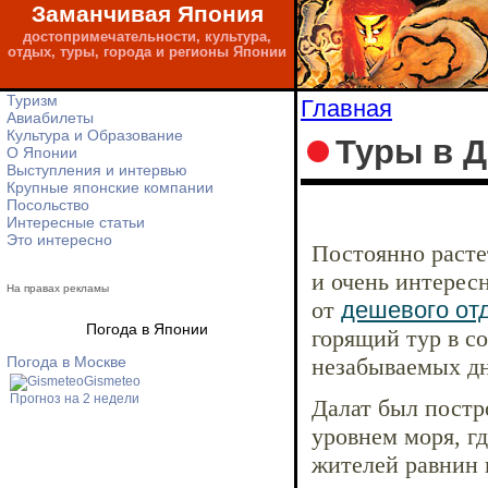
Заманчивая Япония
достопримечательности, культура,
отдых, туры, города и регионы Японии
Туризм
Главная
Авиабилеты
Культура и Образование
Туры в Д
О Японии
Выступления и интервью
Крупные японские компании
Посольство
Интересные статьи
Это интересно
Постоянно расте
и очень интерес
На правах рекламы
от
дешевого от
Погода в Японии
горящий тур в с
Погода в Москве
незабываемых дн
Gismeteo
Прогноз на 2 недели
Далат был постро
уровнем моря, г
жителей равнин 