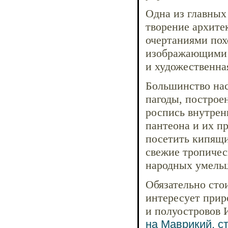
Одна из главных
творение архите
очертаниями пох
изображающими ж
и художественная
Большинство нас
пагоды, построе
роспись внутрен
пантеона и их п
посетить кипящи
свежие тропичес
народных умельц
Обязательно сто
интересует прир
и полуостровов 
на Маврикий, с