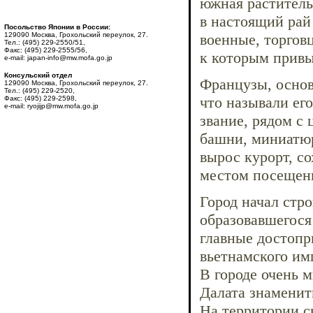
южная раститель
в настоящий рай
Посольство Японии в России:
129090 Москва, Грохольский переулок, 27.
военные, торгов
Тел.: (495) 229-2550/51,
Факс: (495) 229-2555/56,
к которым привы
e-mail: japan-info@mw.mofa.go.jp
Консульский отдел
Французы, основ
129090 Москва, Грохольский переулок, 27.
Тел.: (495) 229-2520,
что называли ег
Факс: (495) 229-2598,
e-mail: ryojijp@mw.mofa.go.jp
звание, рядом с
башни, миниатюр
вырос курорт, с
местом посещени
Город начал стро
образовавшегося
главные достопр
вьетнамского им
В городе очень 
Далата знаменит
На территории с