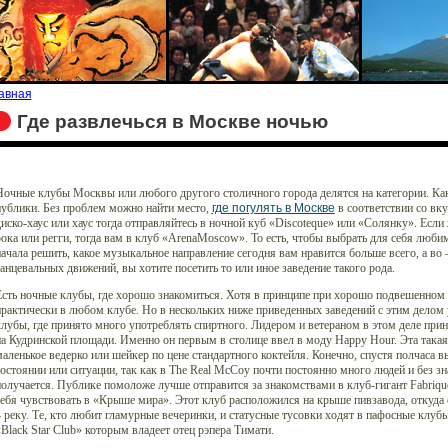
авная
Где развлечься в Москве ночью
очные клубы Москвы или любого другого столичного города делятся на категории. Как
публики. Без проблем можно найти место,
где погулять в Москве
в соответствии со вку
иско-хаус или хаус тогда отправляйтесь в ночной куб «Discoteque» или «Солянку». Если
ока или регги, тогда вам в клуб «ArenaMoscow». То есть, чтобы выбрать для себя люби
ачала решить, какое музыкальное направление сегодня вам нравится больше всего, а во 
анцевальных движений, вы хотите посетить то или иное заведение такого рода.
Есть ночные клубы, где хорошо знакомиться. Хотя в принципе при хорошо подвешенном
рактически в любом клубе. Но в нескольких ниже приведенных заведений с этим делом у
лубы, где принято много употреблять спиртного. Лидером и ветераном в этом деле при
а Кудринской площади. Именно он первым в столице ввел в моду Happy Hour. Эта такая
аленькое ведерко или шейкер по цене стандартного коктейля. Конечно, спустя полчаса 
остоянии или ситуации, так как в The Real McCoy почти постоянно много людей и без зн
олучается. Публике помоложе лучше отправится за знакомствами в клуб-гигант Fabriq
себя чувствовать в «Крыше мира». Этот клуб расположился на крыше пивзавода, откуда
 реку. Те, кто любит гламурные вечеринки, и статусные тусовки ходят в пафосные клуб
Black Star Club» которым владеет отец рэпера Тимати.