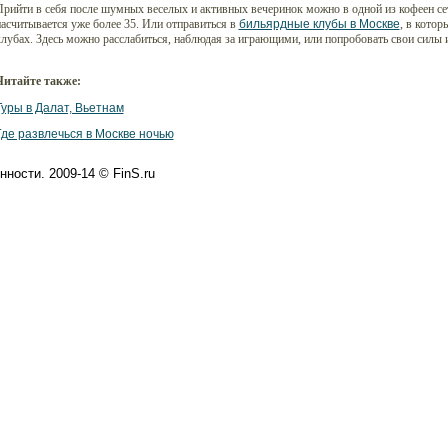
рийти в себя после шумных веселых и активных вечеринок можно в одной из кофеен сет
асчитывается уже более 35. Или отправиться в
бильярдные клубы в Москве
, в котор
лубах. Здесь можно расслабиться, наблюдая за играющими, или попробовать свои силы и
Читайте также:
Туры в Далат, Вьетнам
Где развлечься в Москве ночью
ности. 2009-14 © FinS.ru