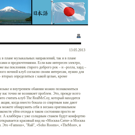
13.05.2013
 в плане музыкальных направлений, так и в плане
сами и предпочтениями. Если вам интересен электро,
 же вы поклонник старого доброго рок – н –ролла, хард –
мого ночной клуб согласно своим интересам, нужно для
– вторых определиться с какой целью, кроме
 языке и внутреннем обаянии можно познакомиться
 вас точно не возникнет проблем. Это, прежде всего
нято считать клуб The RealMcCoy, который находится
 акция, когда вместо бокала со спиртным вам дают
вы можете обнаружить себя в весьма оригинальном
акомств уйти отсюда в таком состоянии просто не
ue. А клабберы с уже солидным стажем будут комфортно
 открывается красивый вид на «Москва-Сити» и Москва
ы. Это «Famous», "Rай", «Soho Rooms», «TheMost», и