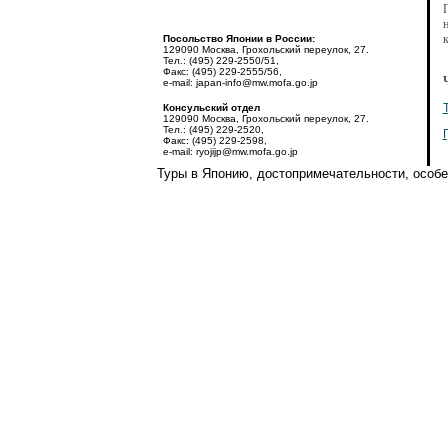
П
н
к
Посольство Японии в России:
129090 Москва, Грохольский переулок, 27.
Тел.: (495) 229-2550/51,
Факс: (495) 229-2555/56,
e-mail: japan-info@mw.mofa.go.jp
Консульский отдел
129090 Москва, Грохольский переулок, 27.
Тел.: (495) 229-2520,
Факс: (495) 229-2598,
e-mail: ryojijp@mw.mofa.go.jp
Туры в Японию, достопримечательности, особен