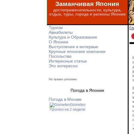
Заманчивая Япония
достопримечательности, культура,
отдых, туры, города и регионы Японии
Туризм
Гл
Авиабилеты
Культура и Образование
О Японии
Выступления и интервью
Крупные японские компании
Посольство
Н
Интересные статьи
Это интересно
д
р
н
На правах рекламы
т
Погода в Японии
п
к
Погода в Москве
н
Gismeteo
м
Прогноз на 2 недели
с
п
–
«